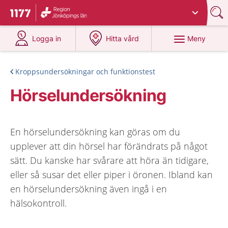
Du har valt region
Jönköpings län
.
Till startsidan för 1177
på 1177.se
på 1177.se
Meny
Logga in
Hitta vård
Kroppsundersökningar och funktionstest
Hörselundersökning
En hörselundersökning kan göras om du
upplever att din hörsel har förändrats på något
sätt. Du kanske har svårare att höra än tidigare,
eller så susar det eller piper i öronen. Ibland kan
en hörselundersökning även ingå i en
hälsokontroll.