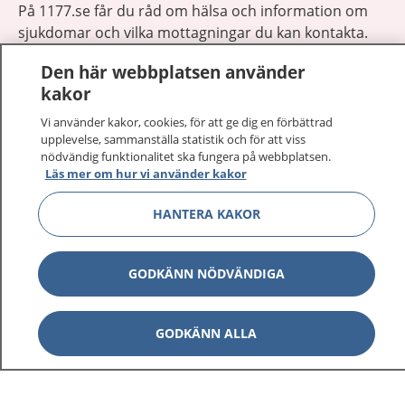
På 1177.se får du råd om hälsa och information om
sjukdomar och vilka mottagningar du kan kontakta.
Logga in för att läsa din journal och göra dina
Den här webbplatsen använder
vårdärenden. Ring telefonnummer 1177 för
kakor
sjukvårdsrådgivning dygnet runt.
1177 ger dig råd när du vill må bättre.
Vi använder kakor, cookies, för att ge dig en förbättrad
upplevelse, sammanställa statistik och för att viss
nödvändig funktionalitet ska fungera på webbplatsen.
Läs mer om hur vi använder kakor
HANTERA KAKOR
Visa inn
1177 på flera språk
GODKÄNN NÖDVÄNDIGA
Visa inn
Om 1177
Visa inn
GODKÄNN ALLA
Kontakt
Behandling av personuppgifter