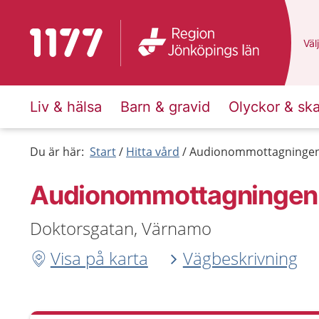
Till startsidan för 1177
Du 
Välj
Liv & hälsa
Barn & gravid
Olyckor & sk
Du är här:
Start
Hitta vård
Audionommottagningen
Audionommottagningen
Doktorsgatan, Värnamo
Visa på karta
Vägbeskrivning