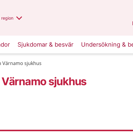
har valt region
en annan
region
Jönköpings län
.
ador
Sjukdomar & besvär
Undersökning & b
 Värnamo sjukhus
 Värnamo sjukhus