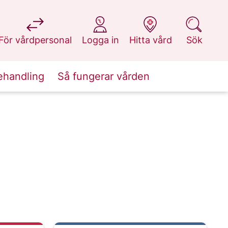
på 1177.se
på 1177.se
på 1177.se
på 1177.se
För vårdpersonal
Logga in
Hitta vård
Sök
ehandling
Så fungerar vården