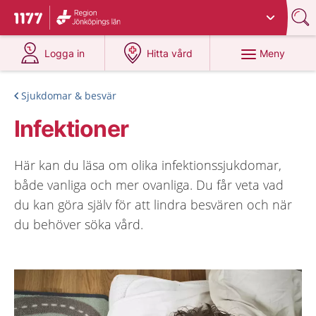
Du har valt region
Jönköpings län
.
Till startsidan för 1177
på 1177.se
på 1177.se
Meny
Logga in
Hitta vård
Sjukdomar & besvär
Infektioner
Här kan du läsa om olika infektionssjukdomar,
både vanliga och mer ovanliga. Du får veta vad
du kan göra själv för att lindra besvären och när
du behöver söka vård.