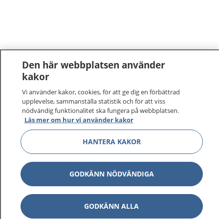
Den här webbplatsen använder
kakor
1177
–
tryggt om din hälsa och vård
Vi använder kakor, cookies, för att ge dig en förbättrad
upplevelse, sammanställa statistik och för att viss
nödvändig funktionalitet ska fungera på webbplatsen.
På 1177.se får du råd om hälsa och information om
Läs mer om hur vi använder kakor
sjukdomar och vilka mottagningar du kan kontakta.
Logga in för att läsa din journal och göra dina
HANTERA KAKOR
vårdärenden. Ring telefonnummer 1177 för
sjukvårdsrådgivning dygnet runt.
1177 ger dig råd när du vill må bättre.
GODKÄNN NÖDVÄNDIGA
GODKÄNN ALLA