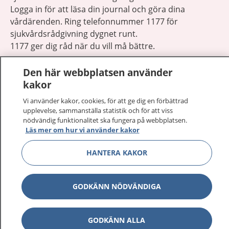
Logga in för att läsa din journal och göra dina
vårdärenden. Ring telefonnummer 1177 för
sjukvårdsrådgivning dygnet runt.
1177 ger dig råd när du vill må bättre.
Den här webbplatsen använder
kakor
Vi använder kakor, cookies, för att ge dig en förbättrad
Visa inn
upplevelse, sammanställa statistik och för att viss
1177 på flera språk
nödvändig funktionalitet ska fungera på webbplatsen.
Läs mer om hur vi använder kakor
Visa inn
Om 1177
HANTERA KAKOR
Visa inn
Kontakt
GODKÄNN NÖDVÄNDIGA
Behandling av personuppgifter
GODKÄNN ALLA