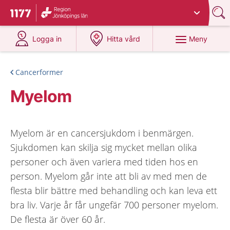
Du har valt region
Jönköpings län
.
Till startsidan för 1177
på 1177.se
på 1177.se
Meny
Logga in
Hitta vård
Cancerformer
Myelom
Myelom är en cancersjukdom i benmärgen.
Sjukdomen kan skilja sig mycket mellan olika
personer och även variera med tiden hos en
person. Myelom går inte att bli av med men de
flesta blir bättre med behandling och kan leva ett
bra liv. Varje år får ungefär 700 personer myelom.
De flesta är över 60 år.