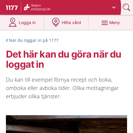
Du har valt region
Jönköpings län
.
Till startsidan för 1177
på 1177.se
på 1177.se
Meny
Logga in
Hitta vård
När du loggar in på 1177
Det här kan du göra när du
loggat in
Du kan till exempel förnya recept och boka,
omboka eller avboka tider. Olika mottagningar
erbjuder olika tjänster.