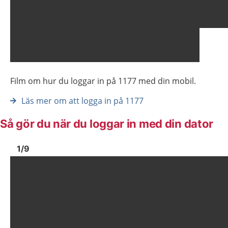
Film om hur du loggar in på 1177 med din mobil.
Läs mer om att logga in på 1177
Så gör du när du loggar in med din dator
Bild
1
Bild
1
1
/
9
Visa föregående bild
Vis