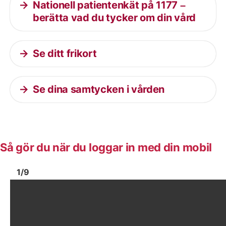
Nationell patientenkät på 1177 –
berätta vad du tycker om din vård
Se ditt frikort
Se dina samtycken i vården
Så gör du när du loggar in med din mobil
Bild
1
Bild
1
1
/
9