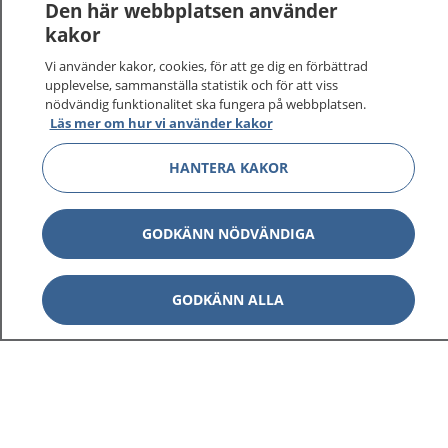
Logga in för att läsa din journal och göra dina
Den här webbplatsen använder
vårdärenden. Ring telefonnummer 1177 för
kakor
sjukvårdsrådgivning dygnet runt.
Vi använder kakor, cookies, för att ge dig en förbättrad
1177 ger dig råd när du vill må bättre.
upplevelse, sammanställa statistik och för att viss
nödvändig funktionalitet ska fungera på webbplatsen.
Läs mer om hur vi använder kakor
HANTERA KAKOR
Visa inn
1177 på flera språk
GODKÄNN NÖDVÄNDIGA
Visa inn
Om 1177
GODKÄNN ALLA
Visa inn
Kontakt
Behandling av personuppgifter
Hantering av kakor