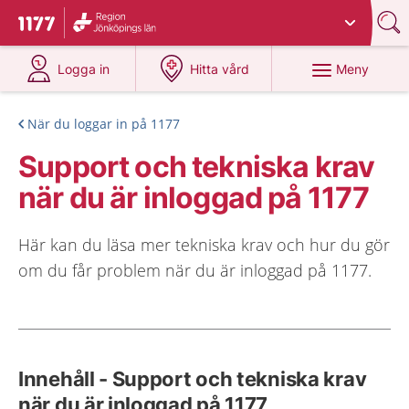
Du har valt region
Jönköpings län
.
Till startsidan för 1177
på 1177.se
på 1177.se
Meny
Logga in
Hitta vård
När du loggar in på 1177
Support och tekniska krav
när du är inloggad på 1177
Här kan du läsa mer tekniska krav och hur du gör
om du får problem när du är inloggad på 1177.
Innehåll - Support och tekniska krav
när du är inloggad på 1177