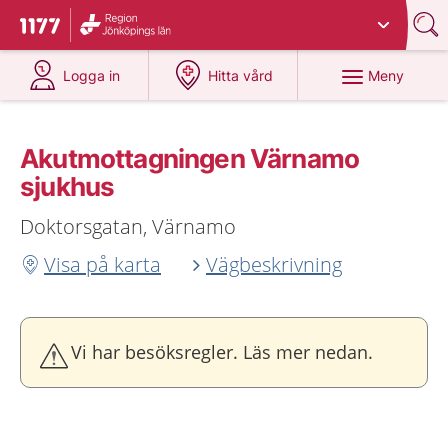
Du har valt region
Jönköpings län
.
Till startsidan för 1177
på 1177.se
på 1177.se
Meny
Logga in
Hitta vård
Akutmottagningen Värnamo
sjukhus
Doktorsgatan, Värnamo
Visa på karta
Vägbeskrivning
Vi har besöksregler. Läs mer nedan.