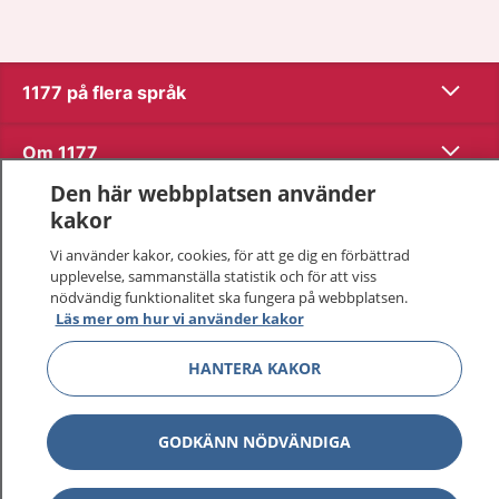
Visa inn
1177 på flera språk
Visa inn
Om 1177
Den här webbplatsen använder
Visa inn
Kontakt
kakor
Vi använder kakor, cookies, för att ge dig en förbättrad
upplevelse, sammanställa statistik och för att viss
Behandling av personuppgifter
nödvändig funktionalitet ska fungera på webbplatsen.
Läs mer om hur vi använder kakor
Hantering av kakor
HANTERA KAKOR
Inställningar för kakor
GODKÄNN NÖDVÄNDIGA
1177 – en tjänst från
Inera.