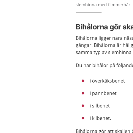
slemhinna med flimmerhår.
Bihålorna gör ska
Bihålorna ligger nära nä
gångar. Bihålorna är håli
samma typ av slemhinna s
Du har bihålor på följande
i överkäksbenet
i pannbenet
i silbenet
i kilbenet.
Bihålorna gör att skallen 