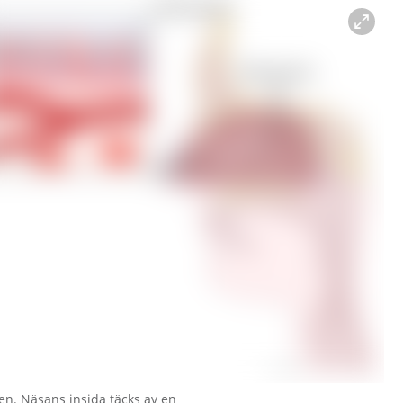
en. Näsans insida täcks av en