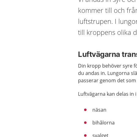
kommer till och fr
luftstrupen. I lungo
till kroppens olika d
Luftvägarna trans
Din kropp behöver syre fö
du andas in. Lungorna slä
passerar genom det som k
Luftvägarna kan delas in i
näsan
bihålorna
svalget