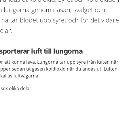
ån lungorna genom näsan, svalget och
rna tar blodet upp syret och för det vidare
elar.
porterar luft till lungorna
r att kunna leva. Lungorna tar upp syre från luften när
pper sedan ut gasen koldioxid när du andas ut. Luften
allas luftvägarna.
 sex olika delar: