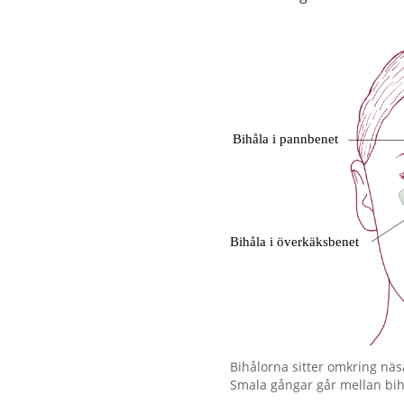
Förstora bilden
Bihålorna sitter omkring näs
Smala gångar går mellan bi