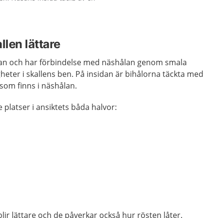
llen lättare
san och har förbindelse med näshålan genom smala
gheter i skallens ben. På insidan är bihålorna täckta med
om finns i näshålan.
 platser i ansiktets båda halvor:
blir lättare och de påverkar också hur rösten låter.