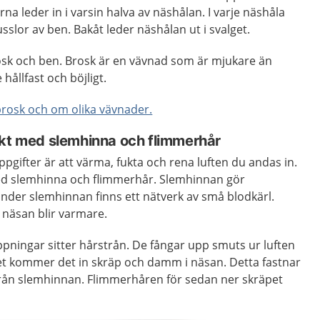
a leder in i varsin halva av näshålan. I varje näshåla
sslor av ben. Bakåt leder näshålan ut i svalget.
sk och ben. Brosk är en vävnad som är mjukare än
hållfast och böjligt.
rosk och om olika vävnader.
ckt med slemhinna och flimmerhår
ppgifter är att värma, fukta och rena luften du andas in.
ed slemhinna och flimmerhår. Slemhinnan gör
Under slemhinnan finns ett nätverk av små blodkärl.
i näsan blir varmare.
pningar sitter hårstrån. De fångar upp smuts ur luften
et kommer det in skräp och damm i näsan. Detta fastnar
ån slemhinnan. Flimmerhåren för sedan ner skräpet