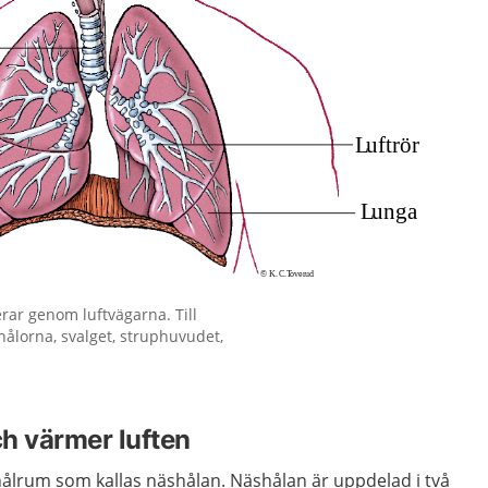
rar genom luftvägarna. Till
hålorna, svalget, struphuvudet,
ch värmer luften
hålrum som kallas näshålan. Näshålan är uppdelad i två