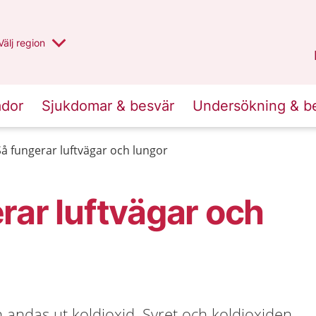
Du har valt region
Välj
en annan
region
Jämtland Härjedalen
.
ador
Sjukdomar & besvär
Undersökning & b
Så fungerar luftvägar och lungor
rar luftvägar och
h andas ut koldioxid. Syret och koldioxiden