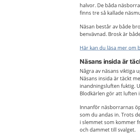
halvor. De båda näsborrarn
finns tre så kallade näsmu
Näsan består av både bro
benvävnad. Brosk är både 
Här kan du läsa mer om b
Näsans insida är tä
Några av näsans viktiga u
Näsans insida är täckt m
inandningsluften fuktig. 
Blodkärlen gör att luften 
Innanför näsborrarnas öp
som du andas in. Trots d
i slemmet som kommer fr
och dammet till svalget.