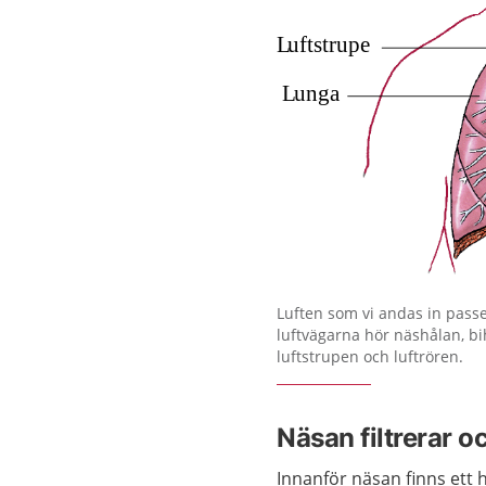
Förstora bilden
Luften som vi andas in passe
luftvägarna hör näshålan, bi
luftstrupen och luftrören.
Näsan filtrerar o
Innanför näsan finns ett 