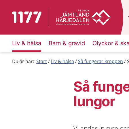
Till startsidan för 1177
Liv & hälsa
Barn & gravid
Olyckor & sk
Du är här:
Start
Liv & hälsa
Så fungerar kroppen
Så funge
lungor
Vi andas in syre oc