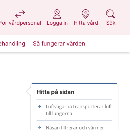
på 1177.se
på 1177.se
på 1177.se
på 1177.se
För vårdpersonal
Logga in
Hitta vård
Sök
ehandling
Så fungerar vården
Hitta på sidan
Luftvägarna transporterar luft
till lungorna
Näsan filtrerar och värmer