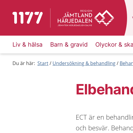
Till startsidan för 1177
Liv & hälsa
Barn & gravid
Olyckor & sk
Du är här:
Start
Undersökning & behandling
Behan
Elbehand
ECT är en behandli
och besvär. Behand