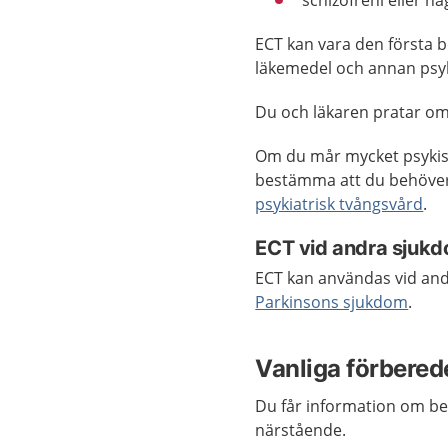
schizofreni eller n
ECT kan vara den första b
läkemedel och annan psyk
Du och läkaren pratar om 
Om du mår mycket psykiskt 
bestämma att du behöver 
psykiatrisk tvångsvård
.
ECT vid andra sjuk
ECT kan användas vid andr
Parkinsons sjukdom
.
Vanliga förbered
Du får information om be
närstående.