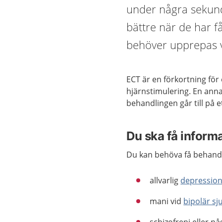
under några sekun
bättre när de har f
behöver upprepas vid
ECT är en förkortning för
hjärnstimulering. En ann
behandlingen går till på e
Du ska få inform
Du kan behöva få behandl
allvarlig
depressio
mani vid
bipolär s