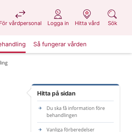
på 1177.se
på 1177.se
på 1177.se
på 1177.se
För vårdpersonal
Logga in
Hitta vård
Sök
ehandling
Så fungerar vården
ling
Hitta på sidan
Du ska få information före
behandlingen
Vanliga förberedelser