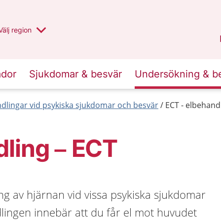
Du har valt region
Välj
en annan
region
Jämtland Härjedalen
.
ador
Sjukdomar & besvär
Undersökning & b
dlingar vid psykiska sjukdomar och besvär
ECT - elbehand
ling – ECT
ng av hjärnan vid vissa psykiska sjukdomar
lingen innebär att du får el mot huvudet