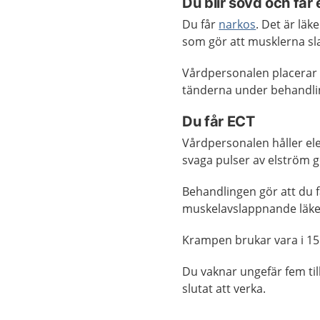
Du blir sövd och får 
Du får
narkos
. Det är lä
som gör att musklerna sl
Vårdpersonalen placerar e
tänderna under behandli
Du får ECT
Vårdpersonalen håller el
svaga pulser av elström 
Behandlingen gör att du 
muskelavslappnande läke
Krampen brukar vara i 15 
Du vaknar ungefär fem til
slutat att verka.