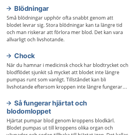
lungräddning brukar förkortas HLR.
Blödningar
Små blödningar upphör ofta snabbt genom att
blodet levrar sig. Stora blödningar kan ta längre tid
och man riskerar att förlora mer blod. Det kan vara
allvarligt och livshotande.
Chock
När du hamnar i medicinsk chock har blodtrycket och
blodflödet sjunkit så mycket att blodet inte längre
pumpas runt som vanligt. Tillståndet kan bli
livshotande eftersom kroppen inte längre fungerar
som den brukar.
Så fungerar hjärtat och
blodomloppet
Hjärtat pumpar blod genom kroppens blodkärl.
Blodet pumpas ut till kroppens olika organ och
vävnader och sedan tillbaka till hjärtat igen. Det kallas