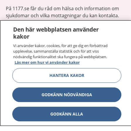
På 1177.se får du råd om hälsa och information om
sjukdomar och vilka mottagningar du kan kontakta.
Logga in för att läsa din journal och göra dina
Den här webbplatsen använder
vårdärenden. Ring telefonnummer 1177 för
kakor
sjukvårdsrådgivning dygnet runt.
1177 ger dig råd när du vill må bättre.
Vi använder kakor, cookies, för att ge dig en förbättrad
upplevelse, sammanställa statistik och för att viss
nödvändig funktionalitet ska fungera på webbplatsen.
Läs mer om hur vi använder kakor
HANTERA KAKOR
Visa inn
1177 på flera språk
GODKÄNN NÖDVÄNDIGA
Visa inn
Om 1177
Visa inn
GODKÄNN ALLA
Kontakt