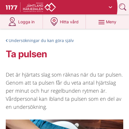
Du har valt region
Jämtland Härjedalen
.
Till startsidan för 1177
på 1177.se
på 1177.se
Meny
Logga in
Hitta vård
Undersökningar du kan göra själv
Ta pulsen
Det är hjärtats slag som räknas när du tar pulsen.
Genom att ta pulsen får du veta antal hjärtslag
per minut och hur regelbunden rytmen är.
Vårdpersonal kan ibland ta pulsen som en del av
en undersökning.