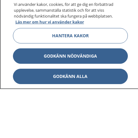
På 1177.se får du råd om hälsa och information om
Vi använder kakor, cookies, för att ge dig en förbättrad
sjukdomar och vilka mottagningar du kan kontakta.
upplevelse, sammanställa statistik och för att viss
Logga in för att läsa din journal och göra dina
nödvändig funktionalitet ska fungera på webbplatsen.
Läs mer om hur vi använder kakor
vårdärenden. Ring telefonnummer 1177 för
sjukvårdsrådgivning dygnet runt.
HANTERA KAKOR
1177 ger dig råd när du vill må bättre.
GODKÄNN NÖDVÄNDIGA
GODKÄNN ALLA
Visa inn
1177 på flera språk
Visa inn
Om 1177
Visa inn
Kontakt
Behandling av personuppgifter