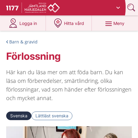
Du har valt region
Jämtland Härjedalen
.
Till startsidan för 1177
på 1177.se
på 1177.se
Meny
Logga in
Hitta vård
Barn & gravid
Förlossning
Här kan du läsa mer om att föda barn. Du kan
läsa om förberedelser, smärtlindring, olika
förlossningar, vad som händer efter förlossningen
och mycket annat.
Svenska
Lättläst svenska