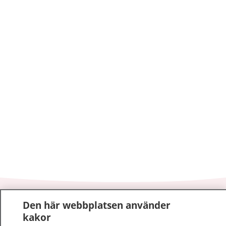
1177
–
tryggt om din hälsa och vård
Den här webbplatsen använder
kakor