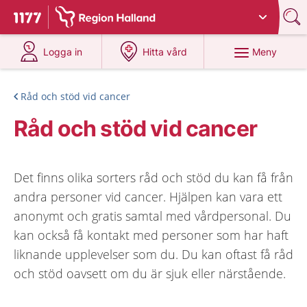
Du har valt region
Halland
.
Till startsidan för 1177
på 1177.se
på 1177.se
Meny
Logga in
Hitta vård
Råd och stöd vid cancer
Råd och stöd vid cancer
Det finns olika sorters råd och stöd du kan få från
andra personer vid cancer. Hjälpen kan vara ett
anonymt och gratis samtal med vårdpersonal. Du
kan också få kontakt med personer som har haft
liknande upplevelser som du. Du kan oftast få råd
och stöd oavsett om du är sjuk eller närstående.