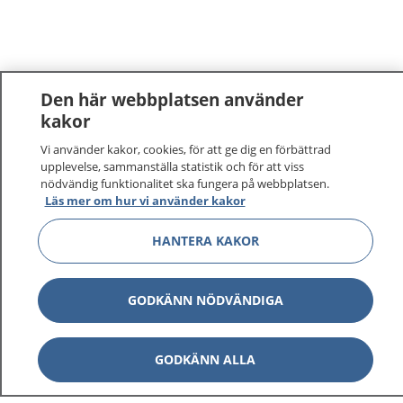
Den här webbplatsen använder
kakor
1177
–
tryggt om din hälsa och vård
Vi använder kakor, cookies, för att ge dig en förbättrad
upplevelse, sammanställa statistik och för att viss
nödvändig funktionalitet ska fungera på webbplatsen.
På 1177.se får du råd om hälsa och information om
Läs mer om hur vi använder kakor
sjukdomar och vilka mottagningar du kan kontakta.
Logga in för att läsa din journal och göra dina
HANTERA KAKOR
vårdärenden. Ring telefonnummer 1177 för
sjukvårdsrådgivning dygnet runt.
GODKÄNN NÖDVÄNDIGA
1177 ger dig råd när du vill må bättre.
GODKÄNN ALLA