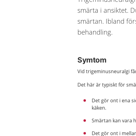
smärta i ansiktet. 
smärtan. Ibland för
behandling.
Symtom
Vid trigeminusneuralgi får
Det här är typiskt för smä
Det gör ont i ena s
käken.
Smärtan kan vara h
Det gör ont i mella