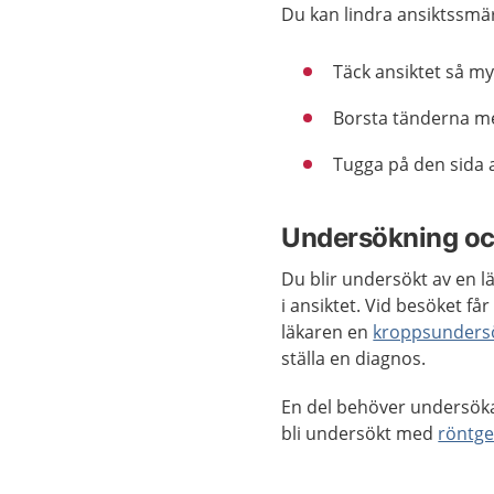
Du kan lindra ansiktssmär
Täck ansiktet så my
Borsta tänderna m
Tugga på den sida a
Undersökning oc
Du blir undersökt av en l
i ansiktet. Vid besöket f
läkaren en
kroppsunders
ställa en diagnos.
En del behöver undersö
bli undersökt med
röntg