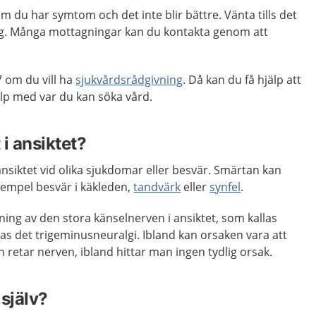
m du har symtom och det inte blir bättre. Vänta tills det
elg. Många mottagningar kan du kontakta genom att
 om du vill ha
sjukvårdsrådgivning
. Då kan du få hjälp att
p med var du kan söka vård.
 i ansiktet?
i ansiktet vid olika sjukdomar eller besvär. Smärtan kan
exempel besvär i käkleden,
tandvärk
eller
synfel
.
ning av den stora känselnerven i ansiktet, som kallas
as det trigeminusneuralgi. Ibland kan orsaken vara att
h retar nerven, ibland hittar man ingen tydlig orsak.
själv?