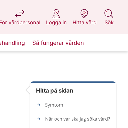
på 1177.se
på 1177.se
på 1177.se
på 1177.se
För vårdpersonal
Logga in
Hitta vård
Sök
ehandling
Så fungerar vården
Hitta på sidan
Symtom
När och var ska jag söka vård?