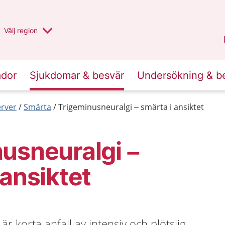
Du har valt region
Välj
en annan
region
Halland
.
ador
Sjukdomar & besvär
Undersökning & b
erver
Smärta
Trigeminusneuralgi – smärta i ansiktet
usneuralgi –
 ansiktet
r korta anfall av intensiv och plötslig