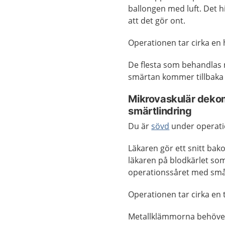
ballongen med luft. Det hi
att det gör ont.
Operationen tar cirka en
De flesta som behandlas
smärtan kommer tillbaka 
Mikrovaskulär dekomp
smärtlindring
Du är
sövd
under operat
Läkaren gör ett snitt bakom
läkaren på blodkärlet so
operationssåret med sm
Operationen tar cirka en t
Metallklämmorna behöver d