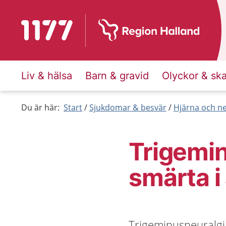
Till startsidan för 1177
Liv & hälsa
Barn & gravid
Olyckor & sk
Du är här:
Start
Sjukdomar & besvär
Hjärna och n
Trigemin
smärta i
Trigeminusneuralgi ä