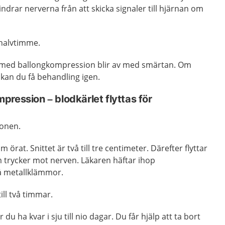
ndrar nerverna från att skicka signaler till hjärnan om
 halvtimme.
 med ballongkompression blir av med smärtan. Om
kan du få behandling igen.
ression – blodkärlet flyttas för
ionen.
 örat. Snittet är två till tre centimeter. Därefter flyttar
m trycker mot nerven. Läkaren häftar ihop
å metallklämmor.
ill två timmar.
u ha kvar i sju till nio dagar.
Du får hjälp att ta bort