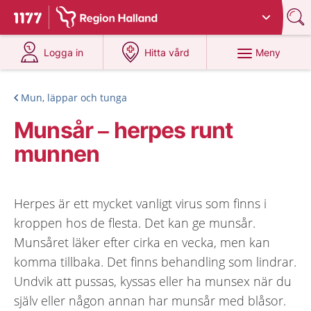
Du har valt region
Halland
.
Till startsidan för 1177
på 1177.se
på 1177.se
Meny
Logga in
Hitta vård
Mun, läppar och tunga
Munsår – herpes runt
munnen
Herpes är ett mycket vanligt virus som finns i
kroppen hos de flesta. Det kan ge munsår.
Munsåret läker efter cirka en vecka, men kan
komma tillbaka. Det finns behandling som lindrar.
Undvik att pussas, kyssas eller ha munsex när du
själv eller någon annan har munsår med blåsor.