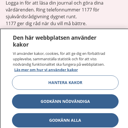
Logga in för att läsa din journal och göra dina
vårdärenden. Ring telefonnummer 1177 för
sjukvårdsrådgivning dygnet runt.
1177 ger dig råd när du vill må bättre.
Den här webbplatsen använder
kakor
Vi använder kakor, cookies, för att ge dig en förbättrad
upplevelse, sammanställa statistik och för att viss
Visa inn
1177 på flera språk
nödvändig funktionalitet ska fungera på webbplatsen.
Läs mer om hur vi använder kakor
Visa inn
Om 1177
HANTERA KAKOR
Visa inn
Kontakt
GODKÄNN NÖDVÄNDIGA
Behandling av personuppgifter
GODKÄNN ALLA