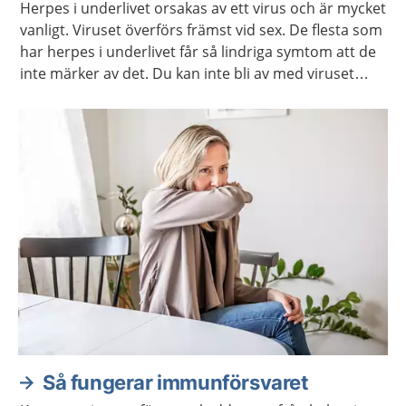
Herpes i underlivet orsakas av ett virus och är mycket
vanligt. Viruset överförs främst vid sex. De flesta som
har herpes i underlivet får så lindriga symtom att de
inte märker av det. Du kan inte bli av med viruset
men det finns läkemedel som kan lindra om du har
besvär.
Så fungerar immunförsvaret