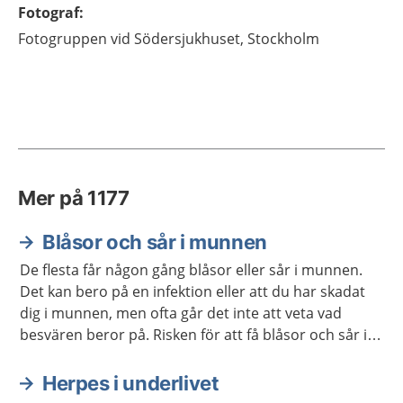
Fotograf
:
Fotogruppen vid Södersjukhuset, Stockholm
Mer på 1177
Blåsor och sår i munnen
De flesta får någon gång blåsor eller sår i munnen.
Det kan bero på en infektion eller att du har skadat
dig i munnen, men ofta går det inte att veta vad
besvären beror på. Risken för att få blåsor och sår i
munnen ökar om du har muntorrhet under en längre
tid eller använder vissa läkemedel.
Herpes i underlivet