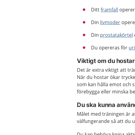
Ditt
framfall
operer
Din
livmoder
opere
Din
prostatakörtel
Du opereras för
ur
Viktigt om du hostar
Det är extra viktigt att 
När du hostar ökar tryck
som kan hålla emot och st
förebygga eller minska b
Du ska kunna använ
Målet med träningen är at
välfungerande så att du u
Du kan behöva knipa aktiv