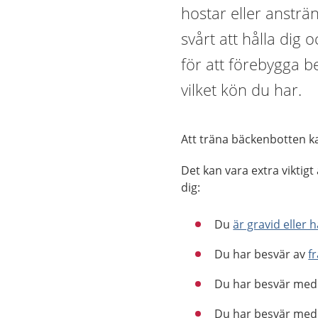
hostar eller ansträn
svårt att hålla dig 
för att förebygga b
vilket kön du har.
Att träna bäckenbotten ka
Det kan vara extra viktig
dig:
Du
är gravid eller 
Du har besvär av
f
Du har besvär me
Du har besvär me