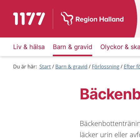
Till startsidan för 1177
Liv & hälsa
Barn & gravid
Olyckor & sk
Du är här:
Start
Barn & gravid
Förlossning
Efter 
Bäckenb
Bäckenbottentränin
läcker urin eller a