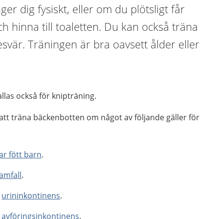
ger dig fysiskt, eller om du plötsligt får
och hinna till toaletten. Du kan också träna
esvär. Träningen är bra oavsett ålder eller
llas också för knipträning.
t att träna bäckenbotten om något av följande gäller för
har fött barn
.
ramfall
.
d
urininkontinens
.
d
avföringsinkontinens
.