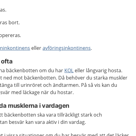
as.
ras bort.
opereras
.
ininkontinens
eller
avföringsinkontinens
.
 ofta
träna bäckenbotten om du har
KOL
eller långvarig hosta.
et ned mot bäckenbotten. Då behöver du starka muskler
änga till urinröret och ändtarmen. På så vis kan du
esvär med läckage när du hostar.
da musklerna i vardagen
t bäckenbotten ska vara tillräckligt stark och
tan besvär kan vara aktiv i din vardag.
t i vissa situationer om du har besvär med att det läcker