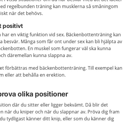
n med regelbunden träning kan musklerna så småningom
iskt när det behövs.
 positivt
har en viktig funktion vid sex. Bäckenbottenträning kan
lla besvär. Många som får ont under sex kan bli hjälpta av
 bäckenbotten. En muskel som fungerar väl ska kunna
och däremellan kunna slappna av.
vet förbättras med bäckenbottenträning. Till exempel kan
sm eller att behålla en erektion.
 prova olika positioner
ition där du sitter eller ligger bekvämt. Då blir det
den när du kniper och när du slappnar av. Pröva dig fram
 du tydligast känner ditt knip, eller som du känner dig