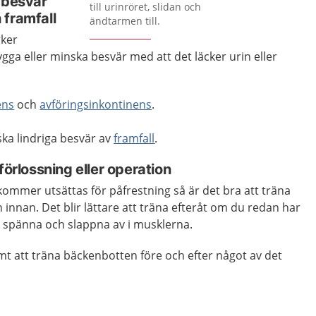
 besvär
till urinröret, slidan och
 framfall
ändtarmen till.
rker
ga eller minska besvär med att det läcker urin eller
ens
och
avföringsinkontinens
.
ka lindriga besvär av
framfall
.
förlossning eller operation
kommer utsättas för påfrestning så är det bra att träna
innan. Det blir lättare att träna efteråt om du redan har
 spänna och slappna av i musklerna.
t att träna bäckenbotten före och efter något av det