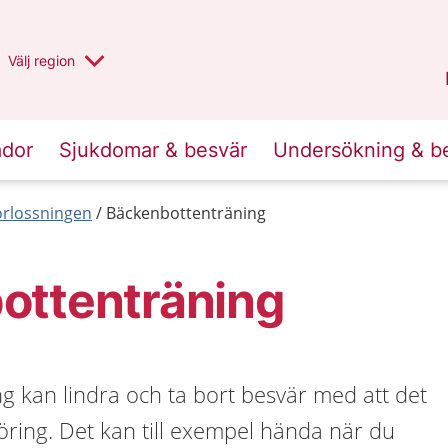
Du har valt region
Välj
en annan
region
Halland
.
ador
Sjukdomar & besvär
Undersökning & b
förlossningen
Bäckenbottenträning
ottenträning
g kan lindra och ta bort besvär med att det
vföring. Det kan till exempel hända när du