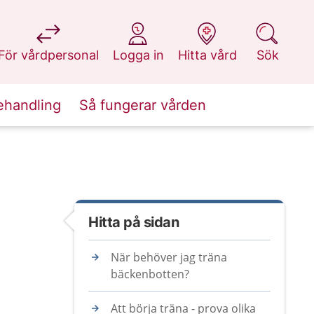
på 1177.se
på 1177.se
på 1177.se
på 1177.se
För vårdpersonal
Logga in
Hitta vård
Sök
ehandling
Så fungerar vården
Hitta på sidan
När behöver jag träna
bäckenbotten?
Att börja träna - prova olika