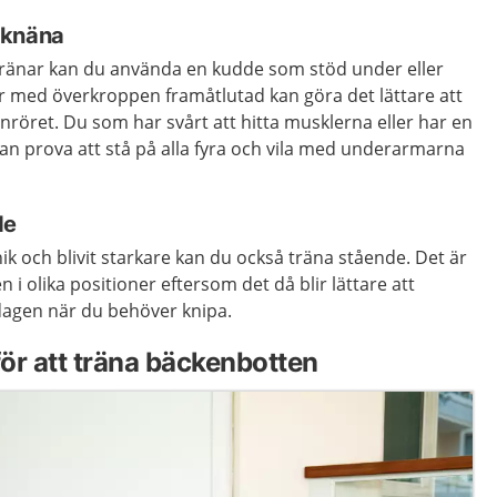
å knäna
tränar kan du använda en kudde som stöd under eller
er med överkroppen framåtlutad kan göra det lättare att
inröret. Du som har svårt att hitta musklerna eller har en
kan prova att stå på alla fyra och vila med underarmarna
de
nik och blivit starkare kan du också träna stående. Det är
 i olika positioner eftersom det då blir lättare att
dagen när du behöver knipa.
för att träna bäckenbotten