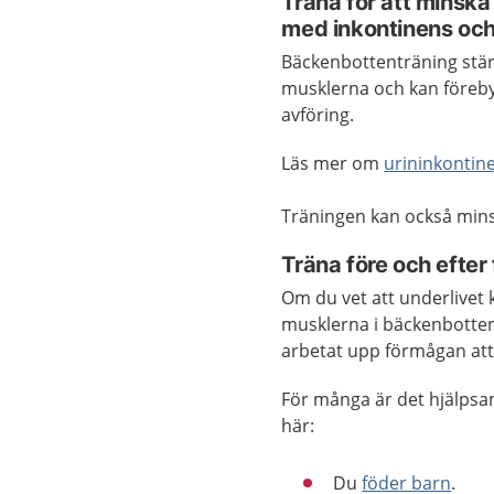
Träna för att minska
med inkontinens och
Bäckenbottenträning stä
musklerna och kan förebyg
avföring.
Läs mer om
urininkontin
Träningen kan också mins
Träna före och efter 
Om du vet att underlivet 
musklerna i bäckenbotten 
arbetat upp förmågan att
För många är det hjälpsam
här:
Du
föder barn
.