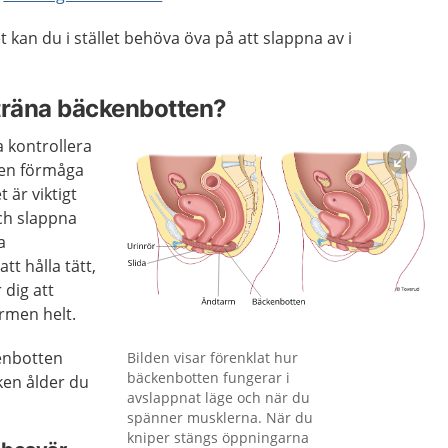
 kan du i stället behöva öva på att slappna av i
träna bäckenbotten?
a kontrollera
 en förmåga
 är viktigt
ch slappna
a
tt hålla tätt,
 dig att
rmen helt.
Förstora bilden
kenbotten
Bilden visar förenklat hur
bäckenbotten fungerar i
lken ålder du
avslappnat läge och när du
spänner musklerna. När du
kniper stängs öppningarna