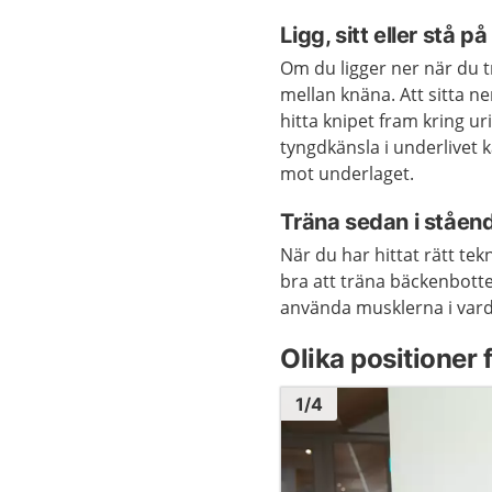
Ligg, sitt eller stå p
Om du ligger ner när du 
mellan knäna. Att sitta n
hitta knipet fram kring ur
tyngdkänsla i underlivet 
mot underlaget.
Träna sedan i ståen
När du har hittat rätt tek
bra att träna bäckenbotten
använda musklerna i var
Olika positioner 
Bild
1
1
/
4