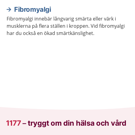
Sjukdomen läker vanligen av sig själv med tiden.
Fibromyalgi
Fibromyalgi innebär långvarig smärta eller värk i
musklerna på flera ställen i kroppen. Vid fibromyalgi
har du också en ökad smärtkänslighet.
1177
–
tryggt om din hälsa och vård