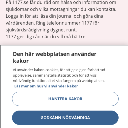
På 1177.se får du råd om hälsa och information om
sjukdomar och vilka mottagningar du kan kontakta.
Logga in för att läsa din journal och göra dina
vårdärenden. Ring telefonnummer 1177 för
sjukvårdsrådgivning dygnet runt.
1177 ger dig råd när du vill må bättre.
Den här webbplatsen använder
kakor
Vi använder kakor, cookies, för att ge dig en förbättrad
Visa inn
1177 på flera språk
upplevelse, sammanställa statistik och för att viss
nödvändig funktionalitet ska fungera på webbplatsen.
Läs mer om hur vi använder kakor
Visa inn
Om 1177
HANTERA KAKOR
Visa inn
Kontakt
GODKÄNN NÖDVÄNDIGA
Behandling av personuppgifter