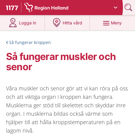
Du har valt region
Halland
.
Till startsidan för 1177
på 1177.se
på 1177.se
Meny
Logga in
Hitta vård
Så fungerar kroppen
Så fungerar muskler och
senor
Våra muskler och senor gör att vi kan röra på oss
och att viktiga organ i kroppen kan fungera.
Musklerna ger stöd till skelettet och skyddar inre
organ. I musklerna bildas också värme som
hjälper till att hålla kroppstemperaturen på en
lagom nivå.