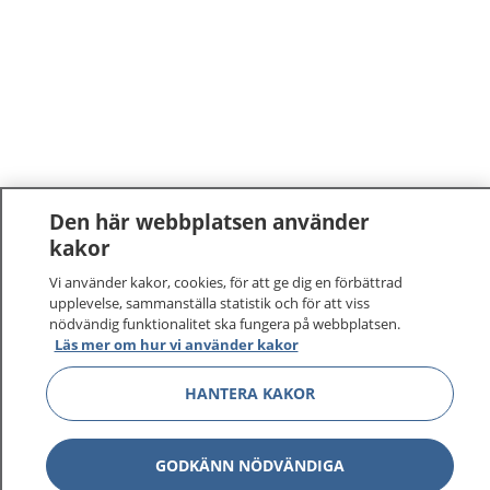
Den här webbplatsen använder
kakor
1177
–
tryggt om din hälsa och vård
Vi använder kakor, cookies, för att ge dig en förbättrad
upplevelse, sammanställa statistik och för att viss
På 1177.se får du råd om hälsa och information om
nödvändig funktionalitet ska fungera på webbplatsen.
sjukdomar och vilka mottagningar du kan kontakta.
Läs mer om hur vi använder kakor
Logga in för att läsa din journal och göra dina
HANTERA KAKOR
vårdärenden. Ring telefonnummer 1177 för
sjukvårdsrådgivning dygnet runt.
1177 ger dig råd när du vill må bättre.
GODKÄNN NÖDVÄNDIGA