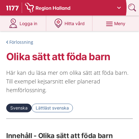
Du har valt region
Halland
.
Till startsidan för 1177
på 1177.se
på 1177.se
Meny
Logga in
Hitta vård
Förlossning
Olika sätt att föda barn
Här kan du läsa mer om olika sätt att föda barn.
Till exempel kejsarsnitt eller planerad
hemförlossning.
Svenska
Lättläst svenska
Innehåll - Olika sätt att föda barn