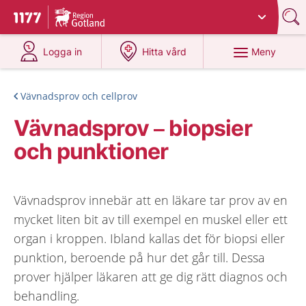
Du har valt region
Gotland
.
Till startsidan för 1177
på 1177.se
på 1177.se
Meny
Logga in
Hitta vård
Vävnadsprov och cellprov
Vävnadsprov – biopsier
och punktioner
Vävnadsprov innebär att en läkare tar prov av en
mycket liten bit av till exempel en muskel eller ett
organ i kroppen. Ibland kallas det för biopsi eller
punktion, beroende på hur det går till. Dessa
prover hjälper läkaren att ge dig rätt diagnos och
behandling.