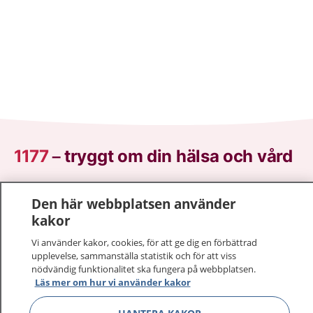
1177
–
tryggt om din hälsa och vård
På 1177.se får du råd om hälsa och information om
Den här webbplatsen använder
sjukdomar och vilka mottagningar du kan kontakta.
kakor
Logga in för att läsa din journal och göra dina
vårdärenden. Ring telefonnummer 1177 för
Vi använder kakor, cookies, för att ge dig en förbättrad
sjukvårdsrådgivning dygnet runt.
upplevelse, sammanställa statistik och för att viss
nödvändig funktionalitet ska fungera på webbplatsen.
1177 ger dig råd när du vill må bättre.
Läs mer om hur vi använder kakor