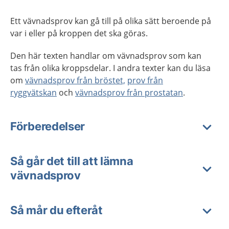
Ett vävnadsprov kan gå till på olika sätt beroende på
var i eller på kroppen det ska göras.
Den här texten handlar om vävnadsprov som kan
tas från olika kroppsdelar. I andra texter kan du läsa
om
vävnadsprov från bröstet,
prov från
ryggvätskan
och
vävnadsprov från prostatan
.
Förberedelser
Så går det till att lämna
vävnadsprov
Så mår du efteråt