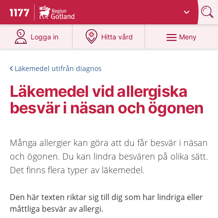
Du har valt region
Gotland
.
Till startsidan för 1177
på 1177.se
på 1177.se
Meny
Logga in
Hitta vård
Läkemedel utifrån diagnos
Läkemedel vid allergiska
besvär i näsan och ögonen
Många allergier kan göra att du får besvär i näsan
och ögonen. Du kan lindra besvären på olika sätt.
Det finns flera typer av läkemedel.
Den här texten riktar sig till dig som har lindriga eller
måttliga besvär av allergi.