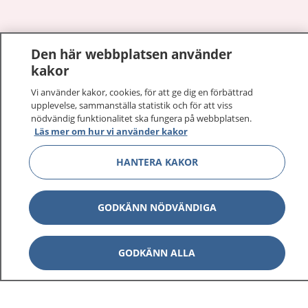
Den här webbplatsen använder
Visa inn
1177 på flera språk
kakor
Visa inn
Vi använder kakor, cookies, för att ge dig en förbättrad
Om 1177
upplevelse, sammanställa statistik och för att viss
nödvändig funktionalitet ska fungera på webbplatsen.
Visa inn
Läs mer om hur vi använder kakor
Kontakt
HANTERA KAKOR
Behandling av personuppgifter
GODKÄNN NÖDVÄNDIGA
Hantering av kakor
GODKÄNN ALLA
Inställningar för kakor
1177 – en tjänst från
Inera.