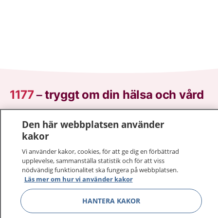
1177
–
tryggt om din hälsa och vård
På 1177.se får du råd om hälsa och information om
Den här webbplatsen använder
sjukdomar och vilka mottagningar du kan kontakta.
kakor
Logga in för att läsa din journal och göra dina
Vi använder kakor, cookies, för att ge dig en förbättrad
vårdärenden. Ring telefonnummer 1177 för
upplevelse, sammanställa statistik och för att viss
sjukvårdsrådgivning dygnet runt.
nödvändig funktionalitet ska fungera på webbplatsen.
1177 ger dig råd när du vill må bättre.
Läs mer om hur vi använder kakor
HANTERA KAKOR