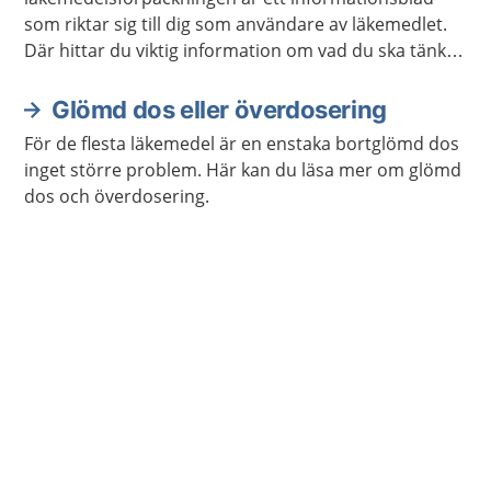
som riktar sig till dig som användare av läkemedlet.
Där hittar du viktig information om vad du ska tänka
på när du använder ditt läkemedel. Här kan du läsa
om bipacksedlar.
Glömd dos eller överdosering
För de flesta läkemedel är en enstaka bortglömd dos
inget större problem. Här kan du läsa mer om glömd
dos och överdosering.