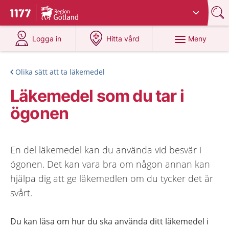
Du har valt region
Gotland
.
Till startsidan för 1177
på 1177.se
på 1177.se
Meny
Logga in
Hitta vård
Olika sätt att ta läkemedel
Läkemedel som du tar i
ögonen
En del läkemedel kan du använda vid besvär i
ögonen. Det kan vara bra om någon annan kan
hjälpa dig att ge läkemedlen om du tycker det är
svårt.
Du kan läsa om hur du ska använda ditt läkemedel i