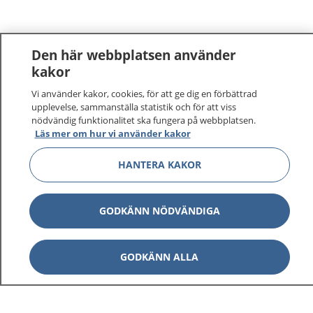
Den här webbplatsen använder
kakor
Vi använder kakor, cookies, för att ge dig en förbättrad
1177
–
tryggt om din hälsa och vård
upplevelse, sammanställa statistik och för att viss
nödvändig funktionalitet ska fungera på webbplatsen.
På 1177.se får du råd om hälsa och information om
Läs mer om hur vi använder kakor
sjukdomar och vilka mottagningar du kan kontakta.
HANTERA KAKOR
Logga in för att läsa din journal och göra dina
vårdärenden. Ring telefonnummer 1177 för
sjukvårdsrådgivning dygnet runt.
GODKÄNN NÖDVÄNDIGA
1177 ger dig råd när du vill må bättre.
GODKÄNN ALLA
Visa inn
1177 på flera språk