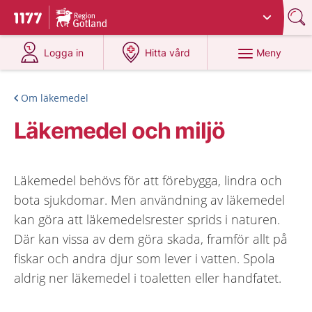
Du har valt region
Gotland
.
Till startsidan för 1177
på 1177.se
på 1177.se
Meny
Logga in
Hitta vård
Om läkemedel
Läkemedel och miljö
Läkemedel behövs för att förebygga, lindra och
bota sjukdomar. Men användning av läkemedel
kan göra att läkemedelsrester sprids i naturen.
Där kan vissa av dem göra skada, framför allt på
fiskar och andra djur som lever i vatten. Spola
aldrig ner läkemedel i toaletten eller handfatet.