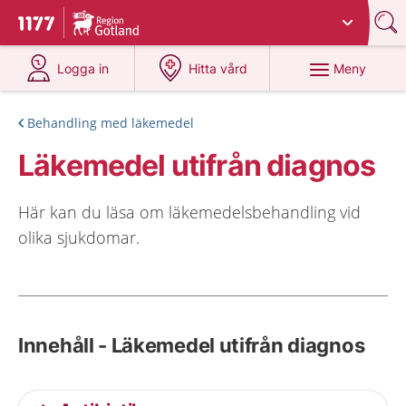
Du har valt region
Gotland
.
Till startsidan för 1177
på 1177.se
på 1177.se
Meny
Logga in
Hitta vård
Behandling med läkemedel
Läkemedel utifrån diagnos
Här kan du läsa om läkemedelsbehandling vid
olika sjukdomar.
Innehåll - Läkemedel utifrån diagnos