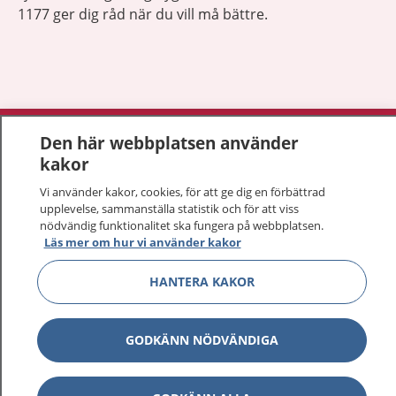
1177 ger dig råd när du vill må bättre.
Visa inn
1177 på flera språk
Den här webbplatsen använder
kakor
Visa inn
Om 1177
Vi använder kakor, cookies, för att ge dig en förbättrad
upplevelse, sammanställa statistik och för att viss
Visa inn
nödvändig funktionalitet ska fungera på webbplatsen.
Kontakt
Läs mer om hur vi använder kakor
HANTERA KAKOR
Behandling av personuppgifter
GODKÄNN NÖDVÄNDIGA
Hantering av kakor
Inställningar för kakor