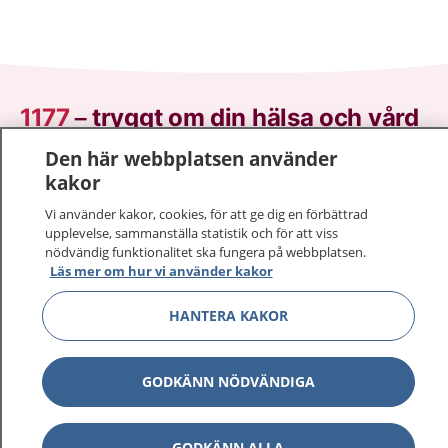
1177
–
tryggt om din hälsa och vård
Den här webbplatsen använder
På 1177.se får du råd om hälsa och information om
kakor
sjukdomar och vilka mottagningar du kan kontakta.
Logga in för att läsa din journal och göra dina
Vi använder kakor, cookies, för att ge dig en förbättrad
upplevelse, sammanställa statistik och för att viss
vårdärenden. Ring telefonnummer 1177 för
nödvändig funktionalitet ska fungera på webbplatsen.
sjukvårdsrådgivning dygnet runt.
Läs mer om hur vi använder kakor
1177 ger dig råd när du vill må bättre.
HANTERA KAKOR
GODKÄNN NÖDVÄNDIGA
Visa inn
1177 på flera språk
GODKÄNN ALLA