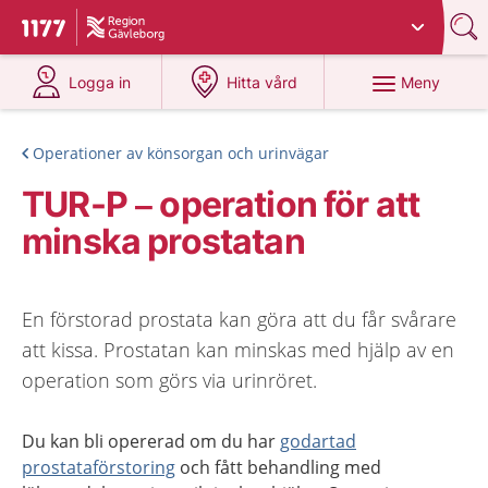
Du har valt region
Gävleborg
.
Till startsidan för 1177
på 1177.se
på 1177.se
Meny
Logga in
Hitta vård
Operationer av könsorgan och urinvägar
TUR-P – operation för att
minska prostatan
En förstorad prostata kan göra att du får svårare
att kissa. Prostatan kan minskas med hjälp av en
operation som görs via urinröret.
Du kan bli opererad om du har
godartad
prostataförstoring
och fått behandling med