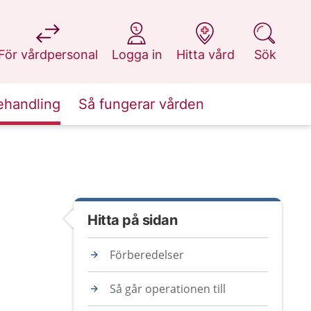
på 1177.se
på 1177.se
på 1177.se
på 1177.se
För vårdpersonal
Logga in
Hitta vård
Sök
ehandling
Så fungerar vården
Hitta på sidan
Förberedelser
Så går operationen till