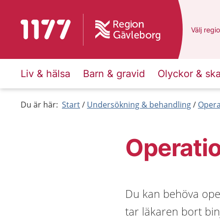
Till startsidan för 1177
Du har v
Välj
en a
regi
Liv & hälsa
Barn & gravid
Olyckor & sk
Du är här:
Start
Undersökning & behandling
Opera
Operatio
Du kan behöva oper
tar läkaren bort bi