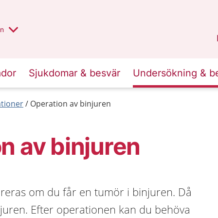
alt region
nnan
on
Gävleborg
.
ador
Sjukdomar & besvär
Undersökning & b
tioner
Operation av binjuren
n av binjuren
eras om du får en tumör i binjuren. Då
njuren. Efter operationen kan du behöva