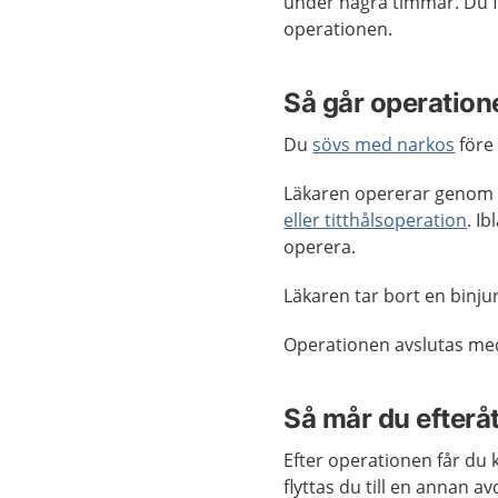
under några timmar. Du f
operationen.
Så går operatione
Du
sövs med narkos
före
Läkaren opererar genom s
eller titthålsoperation
. I
operera.
Läkaren tar bort en binju
Operationen avslutas med
Så mår du efterå
Efter operationen får du
flyttas du till en annan 