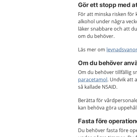
Gör ett stopp med at
För att minska risken för k
alkohol under några vecko
läker snabbare och att d
om du behöver.
Läs mer om
levnadsvano
Om du behöver anv
Om du behöver tillfällig
paracetamol
. Undvik att
så kallade NSAID.
Berätta för vårdpersonal
kan behöva göra uppehåll
Fasta före operatio
Du behöver fasta före oper