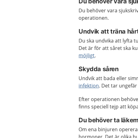
Du behöver vara sju
Du behöver vara sjukskriv
operationen.
Undvik att träna hår
Du ska undvika att lyfta tu
Det är för att såret ska ku
möjligt
.
Skydda såren
Undvik att bada eller simm
infektion
. Det tar ungefär 
Efter operationen behöve
finns speciell tejp att kö
Du behöver ta läke
Om ena binjuren opereras
hormoner.
Det är olika 