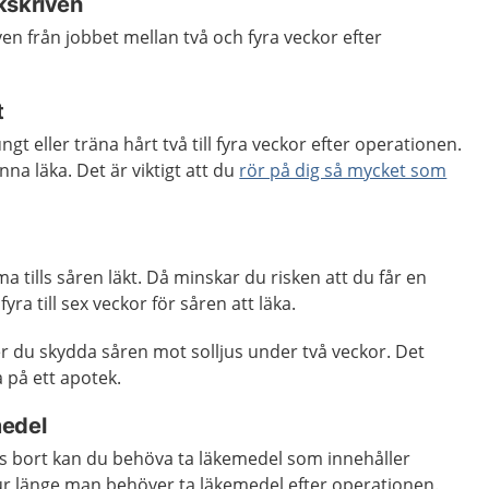
kskriven
en från jobbet mellan två och fyra veckor efter
t
ngt eller träna hårt två till fyra veckor efter operationen.
nna läka. Det är viktigt att du
rör på dig så mycket som
a tills såren läkt. Då minskar du risken att du får en
fyra till sex veckor för såren att läka.
r du skydda såren mot solljus under två veckor. Det
pa på ett apotek.
medel
 bort kan du behöva ta läkemedel som innehåller
hur länge man behöver ta läkemedel efter operationen.