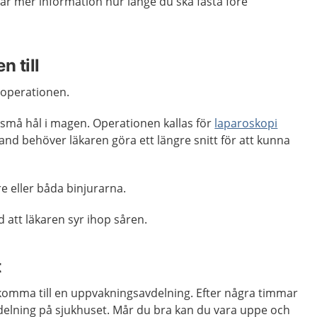
år mer information hur länge du ska fasta före
n till
 operationen.
må hål i magen. Operationen kallas för
laparoskopi
bland behöver läkaren göra ett längre snitt för att kunna
re eller båda binjurarna.
 att läkaren syr ihop såren.
t
 komma till en uppvakningsavdelning. Efter några timmar
avdelning på sjukhuset. Mår du bra kan du vara uppe och