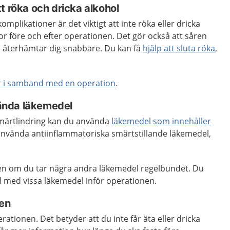
t röka och dricka alkohol
omplikationer är det viktigt att inte röka eller dricka
r före och efter operationen. Det gör också att såren
u återhämtar dig snabbare. Du kan få
hjälp att sluta röka
,
r i samband med en operation
.
ända läkemedel
 smärtlindring kan du använda
läkemedel som innehåller
 använda antiinflammatoriska smärtstillande läkemedel,
en om du tar några andra läkemedel regelbundet. Du
 med vissa läkemedel inför operationen.
nen
ationen. Det betyder att du inte får äta eller dricka