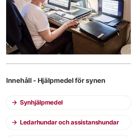
Innehåll - Hjälpmedel för synen
Synhjälpmedel
Ledarhundar och assistanshundar