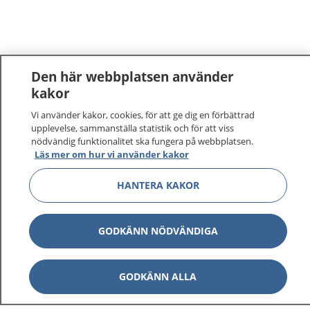
Den här webbplatsen använder
kakor
Vi använder kakor, cookies, för att ge dig en förbättrad
upplevelse, sammanställa statistik och för att viss
nödvändig funktionalitet ska fungera på webbplatsen.
Läs mer om hur vi använder kakor
1177
–
tryggt om din hälsa och vård
HANTERA KAKOR
På 1177.se får du råd om hälsa och information om
sjukdomar och vilka mottagningar du kan kontakta.
GODKÄNN NÖDVÄNDIGA
Logga in för att läsa din journal och göra dina
vårdärenden. Ring telefonnummer 1177 för
GODKÄNN ALLA
sjukvårdsrådgivning dygnet runt.
1177 ger dig råd när du vill må bättre.