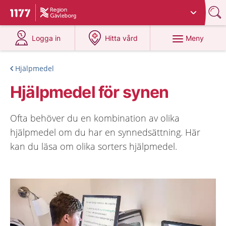
Du har valt region
Gävleborg
.
Till startsidan för 1177
på 1177.se
på 1177.se
Meny
Logga in
Hitta vård
Hjälpmedel
Hjälpmedel för synen
Ofta behöver du en kombination av olika
hjälpmedel om du har en synnedsättning. Här
kan du läsa om olika sorters hjälpmedel.