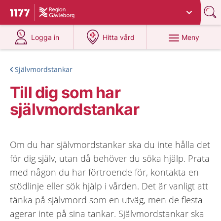
Du har valt region
Gävleborg
.
Till startsidan för 1177
på 1177.se
på 1177.se
Meny
Logga in
Hitta vård
Självmordstankar
Till dig som har
självmordstankar
Om du har självmordstankar ska du inte hålla det
för dig själv, utan då behöver du söka hjälp. Prata
med någon du har förtroende för, kontakta en
stödlinje eller sök hjälp i vården. Det är vanligt att
tänka på självmord som en utväg, men de flesta
agerar inte på sina tankar. Självmordstankar ska