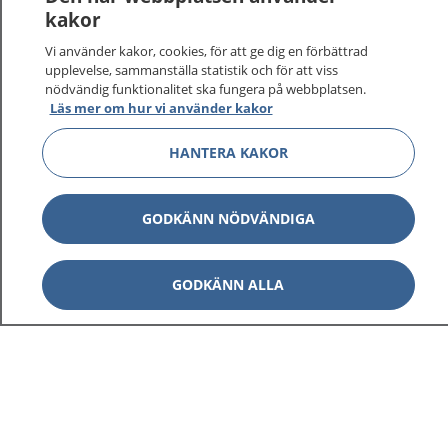
vårdärenden. Ring telefonnummer 1177 för
kakor
sjukvårdsrådgivning dygnet runt.
Vi använder kakor, cookies, för att ge dig en förbättrad
1177 ger dig råd när du vill må bättre.
upplevelse, sammanställa statistik och för att viss
nödvändig funktionalitet ska fungera på webbplatsen.
Läs mer om hur vi använder kakor
HANTERA KAKOR
Visa inn
1177 på flera språk
GODKÄNN NÖDVÄNDIGA
Visa inn
Om 1177
GODKÄNN ALLA
Visa inn
Kontakt
Behandling av personuppgifter
Hantering av kakor