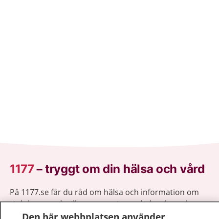
1177
–
tryggt om din hälsa och vård
På 1177.se får du råd om hälsa och information om
sjukdomar och vilka mottagningar du kan kontakta.
Logga in för att läsa din journal och göra dina
Den här webbplatsen använder