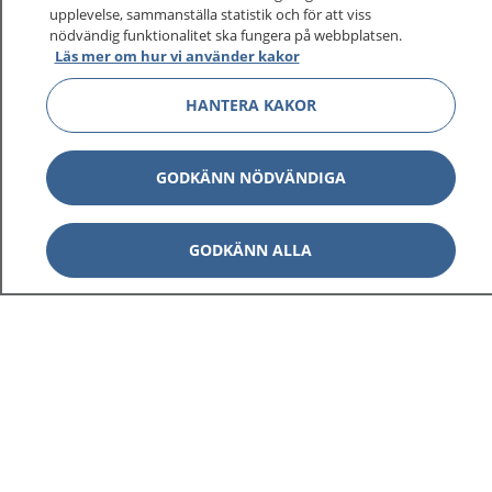
upplevelse, sammanställa statistik och för att viss
nödvändig funktionalitet ska fungera på webbplatsen.
Läs mer om hur vi använder kakor
Visa inn
1177 på flera språk
HANTERA KAKOR
Visa inn
Om 1177
GODKÄNN NÖDVÄNDIGA
Visa inn
Kontakt
GODKÄNN ALLA
Behandling av personuppgifter
Hantering av kakor
Inställningar för kakor
1177 – en tjänst från
Inera.