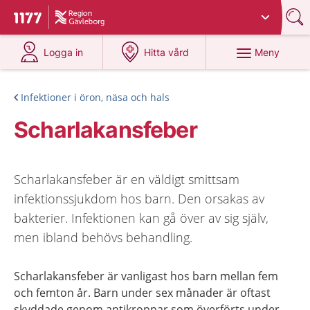
Du har valt region
Gävleborg
.
Till startsidan för 1177
på 1177.se
på 1177.se
Meny
Logga in
Hitta vård
Infektioner i öron, näsa och hals
Scharlakansfeber
Scharlakansfeber är en väldigt smittsam
infektionssjukdom hos barn. Den orsakas av
bakterier. Infektionen kan gå över av sig själv,
men ibland behövs behandling.
Scharlakansfeber är vanligast hos barn mellan fem
och femton år. Barn under sex månader är oftast
skyddade genom antikroppar som överförts under