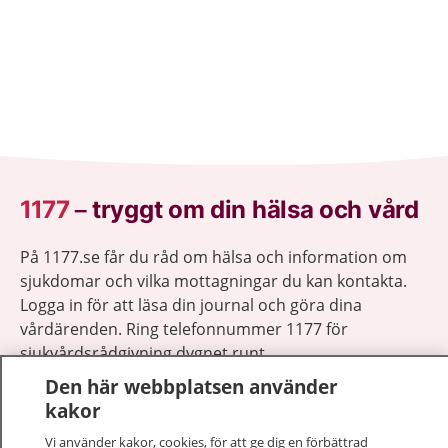
1177
–
tryggt om din hälsa och vård
På 1177.se får du råd om hälsa och information om
sjukdomar och vilka mottagningar du kan kontakta.
Logga in för att läsa din journal och göra dina
vårdärenden. Ring telefonnummer 1177 för
sjukvårdsrådgivning dygnet runt.
1177 ger dig råd när du vill må bättre.
Den här webbplatsen använder
kakor
Vi använder kakor, cookies, för att ge dig en förbättrad