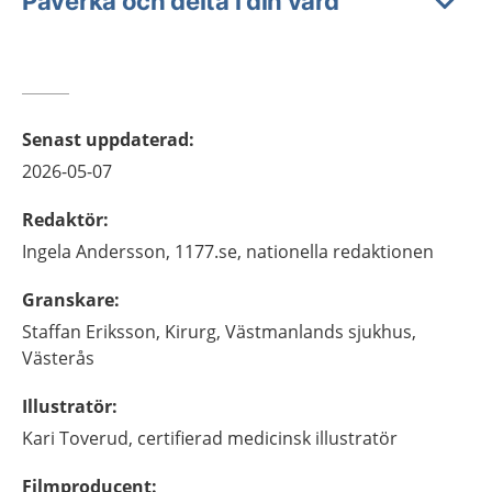
Påverka och delta i din vård
Senast uppdaterad
:
2026-05-07
Redaktör
:
Ingela
Andersson,
1177.se, nationella redaktionen
Granskare
:
Staffan
Eriksson,
Kirurg, Västmanlands sjukhus,
Västerås
Illustratör
:
Kari
Toverud,
certifierad medicinsk illustratör
Filmproducent
: