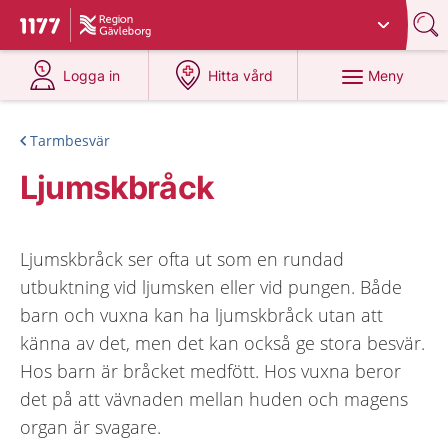
Du har valt region
Gävleborg
.
Till startsidan för 1177
på 1177.se
på 1177.se
Meny
Logga in
Hitta vård
Tarmbesvär
Ljumskbråck
Ljumskbråck ser ofta ut som en rundad
utbuktning vid ljumsken eller vid pungen. Både
barn och vuxna kan ha ljumskbråck utan att
känna av det, men det kan också ge stora besvär.
Hos barn är bråcket medfött. Hos vuxna beror
det på att vävnaden mellan huden och magens
organ är svagare.