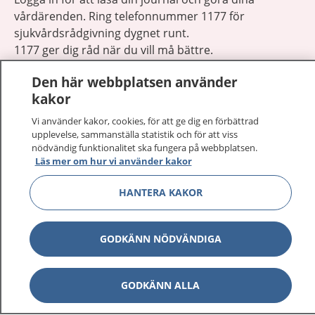
vårdärenden. Ring telefonnummer 1177 för
sjukvårdsrådgivning dygnet runt.
1177 ger dig råd när du vill må bättre.
Den här webbplatsen använder
kakor
Vi använder kakor, cookies, för att ge dig en förbättrad
upplevelse, sammanställa statistik och för att viss
Visa inn
1177 på flera språk
nödvändig funktionalitet ska fungera på webbplatsen.
Läs mer om hur vi använder kakor
Visa inn
Om 1177
HANTERA KAKOR
Visa inn
Kontakt
GODKÄNN NÖDVÄNDIGA
Behandling av personuppgifter
GODKÄNN ALLA
Hantering av kakor