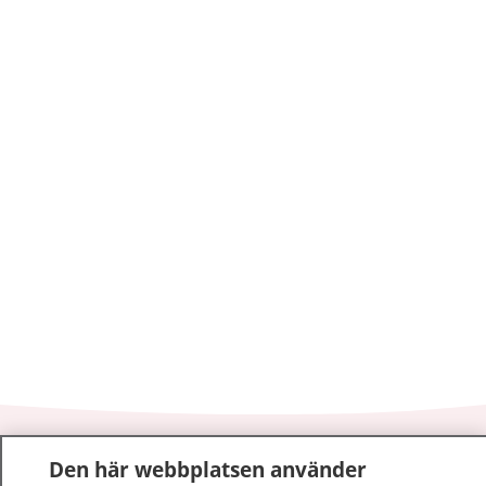
1177
–
tryggt om din hälsa och vård
Den här webbplatsen använder