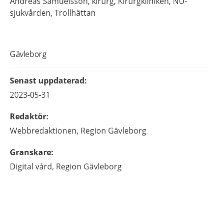
Andreas
Samuelsson,
kirurg,
Kirurgkliniken, NU-
sjukvården,
Trollhättan
Gävleborg
Senast uppdaterad
:
2023-05-31
Redaktör
:
Webbredaktionen,
Region Gävleborg
Granskare
:
Digital vård,
Region Gävleborg