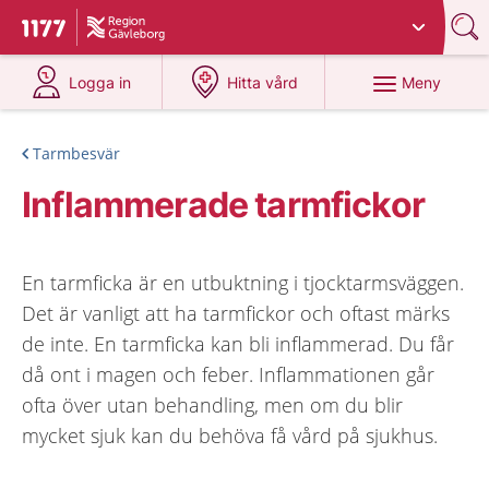
Du har valt region
Gävleborg
.
Till startsidan för 1177
på 1177.se
på 1177.se
Meny
Logga in
Hitta vård
Tarmbesvär
Inflammerade tarmfickor
En tarmficka är en utbuktning i tjocktarmsväggen.
Det är vanligt att ha tarmfickor och oftast märks
de inte. En tarmficka kan bli inflammerad. Du får
då ont i magen och feber. Inflammationen går
ofta över utan behandling, men om du blir
mycket sjuk kan du behöva få vård på sjukhus.