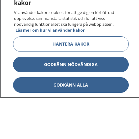
kakor
På 1177.se får du råd om hälsa och information om
Vi använder kakor, cookies, för att ge dig en förbättrad
sjukdomar och vilka mottagningar du kan kontakta.
upplevelse, sammanställa statistik och för att viss
Logga in för att läsa din journal och göra dina
nödvändig funktionalitet ska fungera på webbplatsen.
vårdärenden. Ring telefonnummer 1177 för
Läs mer om hur vi använder kakor
sjukvårdsrådgivning dygnet runt.
HANTERA KAKOR
1177 ger dig råd när du vill må bättre.
GODKÄNN NÖDVÄNDIGA
Visa inn
GODKÄNN ALLA
1177 på flera språk
Visa inn
Om 1177
Visa inn
Kontakt