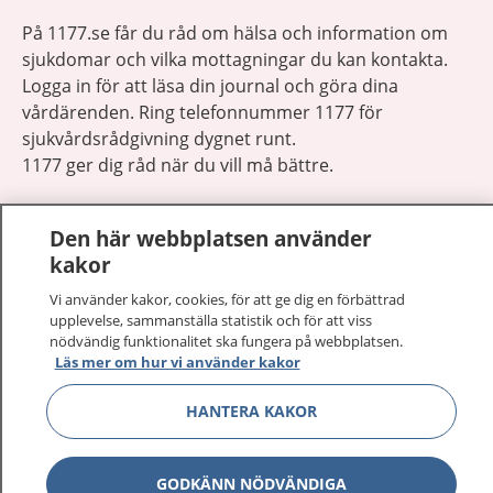
På 1177.se får du råd om hälsa och information om
sjukdomar och vilka mottagningar du kan kontakta.
Logga in för att läsa din journal och göra dina
vårdärenden. Ring telefonnummer 1177 för
sjukvårdsrådgivning dygnet runt.
1177 ger dig råd när du vill må bättre.
Den här webbplatsen använder
kakor
Vi använder kakor, cookies, för att ge dig en förbättrad
Visa inn
1177 på flera språk
upplevelse, sammanställa statistik och för att viss
nödvändig funktionalitet ska fungera på webbplatsen.
Läs mer om hur vi använder kakor
Visa inn
Om 1177
HANTERA KAKOR
Visa inn
Kontakt
GODKÄNN NÖDVÄNDIGA