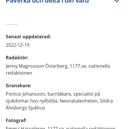
Påverka och delta i din vård
Senast uppdaterad
:
2022-12-19
Redaktör
:
Jenny
Magnusson Österberg,
1177.se, nationella
redaktionen
Granskare
:
Pontus
Johansson,
barnläkare, specialist på
sjukdomar hos nyfödda,
Neonatalenheten, Södra
Älvsborgs Sjukhus
Fotograf
:
Emma
Hasselgren,
1177.se, nationella redaktionen