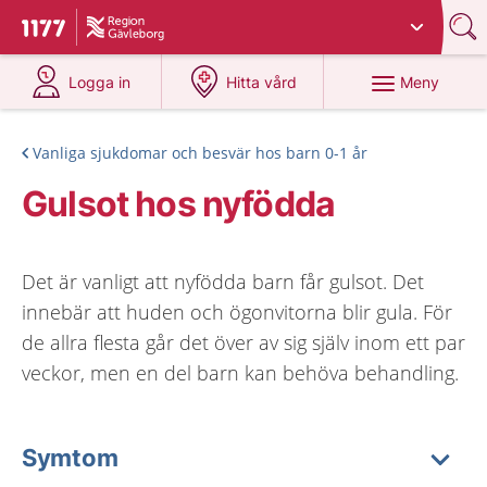
Du har valt region
Gävleborg
.
Till startsidan för 1177
på 1177.se
på 1177.se
Meny
Logga in
Hitta vård
Vanliga sjukdomar och besvär hos barn 0-1 år
Gulsot hos nyfödda
Det är vanligt att nyfödda barn får gulsot. Det
innebär att huden och ögonvitorna blir gula. För
de allra flesta går det över av sig själv inom ett par
veckor, men en del barn kan behöva behandling.
Symtom