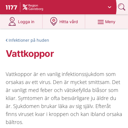
Du har valt region
Gävleborg
.
Till startsidan för 1177
på 1177.se
på 1177.se
Meny
Logga in
Hitta vård
Infektioner på huden
Vattkoppor
Vattkoppor är en vanlig infektionssjukdom som
orsakas av ett virus. Den är mycket smittsam. Det
är vanligt med feber och vätskefyllda blåsor som
kliar. Symtomen är ofta besvärligare ju äldre du
är. Sjukdomen brukar läka av sig själv. Efteråt
finns viruset kvar i kroppen och kan ibland orsaka
bältros.