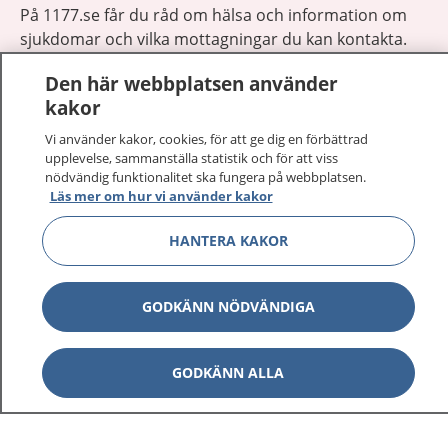
På 1177.se får du råd om hälsa och information om
sjukdomar och vilka mottagningar du kan kontakta.
Logga in för att läsa din journal och göra dina
Den här webbplatsen använder
vårdärenden. Ring telefonnummer 1177 för
kakor
sjukvårdsrådgivning dygnet runt.
1177 ger dig råd när du vill må bättre.
Vi använder kakor, cookies, för att ge dig en förbättrad
upplevelse, sammanställa statistik och för att viss
nödvändig funktionalitet ska fungera på webbplatsen.
Läs mer om hur vi använder kakor
HANTERA KAKOR
Visa inn
1177 på flera språk
GODKÄNN NÖDVÄNDIGA
Visa inn
Om 1177
Visa inn
GODKÄNN ALLA
Kontakt