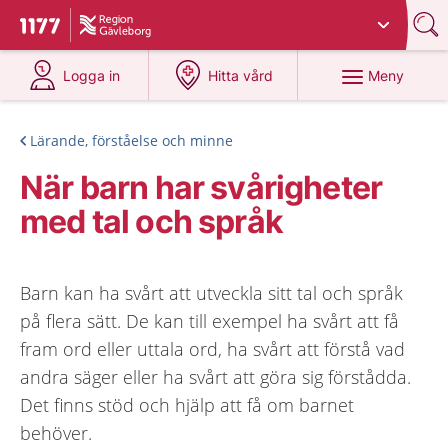
Du har valt region
Gävleborg
.
Till startsidan för 1177
på 1177.se
på 1177.se
Meny
Logga in
Hitta vård
Lärande, förståelse och minne
När barn har svårigheter
med tal och språk
Barn kan ha svårt att utveckla sitt tal och språk
på flera sätt. De kan till exempel ha svårt att få
fram ord eller uttala ord, ha svårt att förstå vad
andra säger eller ha svårt att göra sig förstådda.
Det finns stöd och hjälp att få om barnet
behöver.