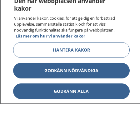
Den här webbplatsen använder
kakor
Vi använder kakor, cookies, för att ge dig en förbättrad
upplevelse, sammanställa statistik och för att viss
nödvändig funktionalitet ska fungera på webbplatsen.
Visa inn
1177 på flera språk
Läs mer om hur vi använder kakor
Visa inn
HANTERA KAKOR
Om 1177
Visa inn
Kontakt
GODKÄNN NÖDVÄNDIGA
GODKÄNN ALLA
Behandling av personuppgifter
Hantering av kakor
Inställningar för kakor