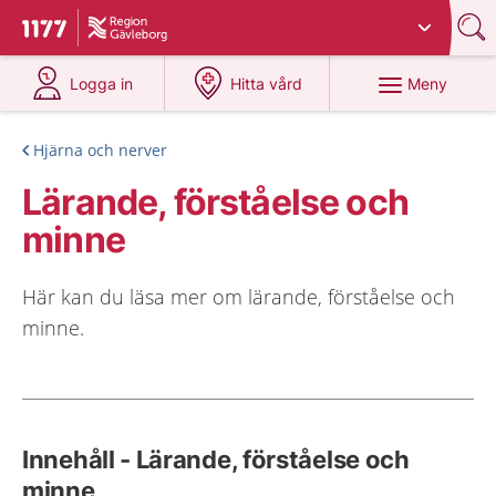
Du har valt region
Gävleborg
.
Till startsidan för 1177
på 1177.se
på 1177.se
Meny
Logga in
Hitta vård
Hjärna och nerver
Lärande, förståelse och
minne
Här kan du läsa mer om lärande, förståelse och
minne.
Innehåll - Lärande, förståelse och
minne