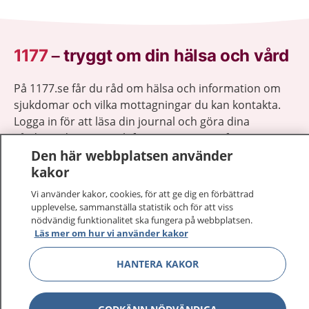
1177
–
tryggt om din hälsa och vård
På 1177.se får du råd om hälsa och information om
sjukdomar och vilka mottagningar du kan kontakta.
Logga in för att läsa din journal och göra dina
vårdärenden. Ring telefonnummer 1177 för
Den här webbplatsen använder
sjukvårdsrådgivning dygnet runt.
kakor
1177 ger dig råd när du vill må bättre.
Vi använder kakor, cookies, för att ge dig en förbättrad
upplevelse, sammanställa statistik och för att viss
nödvändig funktionalitet ska fungera på webbplatsen.
Läs mer om hur vi använder kakor
Visa inn
1177 på flera språk
HANTERA KAKOR
Visa inn
Om 1177