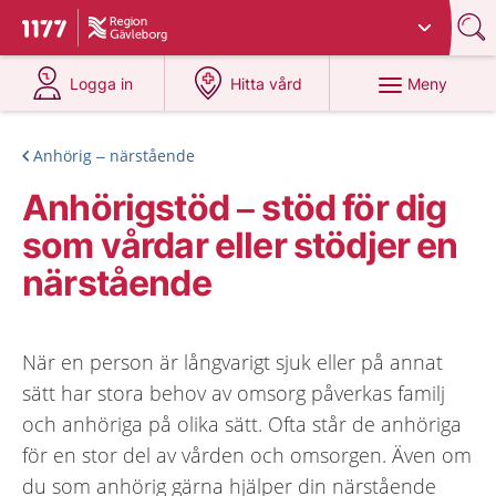
Du har valt region
Gävleborg
.
Till startsidan för 1177
på 1177.se
på 1177.se
Meny
Logga in
Hitta vård
Anhörig – närstående
Anhörigstöd – stöd för dig
som vårdar eller stödjer en
närstående
När en person är långvarigt sjuk eller på annat
sätt har stora behov av omsorg påverkas familj
och anhöriga på olika sätt. Ofta står de anhöriga
för en stor del av vården och omsorgen. Även om
du som anhörig gärna hjälper din närstående