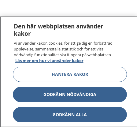
Den här webbplatsen använder
kakor
Vi använder kakor, cookies, för att ge dig en förbättrad
upplevelse, sammanställa statistik och för att viss
nödvändig funktionalitet ska fungera på webbplatsen.
Läs mer om hur vi använder kakor
1177
–
tryggt om din hälsa och vård
HANTERA KAKOR
På 1177.se får du råd om hälsa och information om
GODKÄNN NÖDVÄNDIGA
sjukdomar och vilka mottagningar du kan kontakta.
Logga in för att läsa din journal och göra dina
vårdärenden. Ring telefonnummer 1177 för
GODKÄNN ALLA
sjukvårdsrådgivning dygnet runt.
1177 ger dig råd när du vill må bättre.