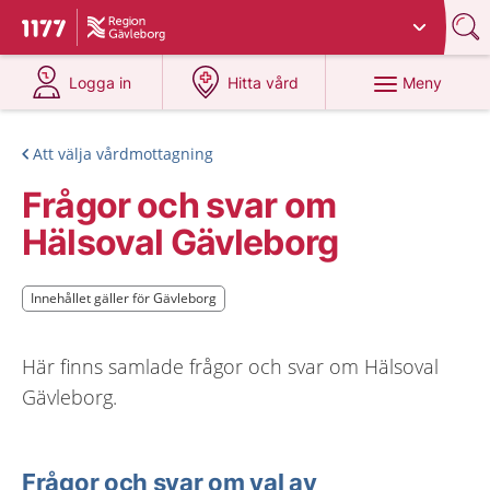
Du har valt region
Gävleborg
.
Till startsidan för 1177
på 1177.se
på 1177.se
Meny
Logga in
Hitta vård
Att välja vårdmottagning
Frågor och svar om
Hälsoval Gävleborg
Innehållet gäller för Gävleborg
Innehållet gäller för Gävleborg
Här finns samlade frågor och svar om Hälsoval
Gävleborg.
Frågor och svar om val av