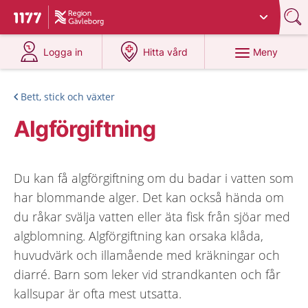
Du har valt region
Gävleborg
.
Till startsidan för 1177
på 1177.se
på 1177.se
Meny
Logga in
Hitta vård
Bett, stick och växter
Algförgiftning
Du kan få algförgiftning om du badar i vatten som
har blommande alger. Det kan också hända om
du råkar svälja vatten eller äta fisk från sjöar med
algblomning. Algförgiftning kan orsaka klåda,
huvudvärk och illamående med kräkningar och
diarré. Barn som leker vid strandkanten och får
kallsupar är ofta mest utsatta.