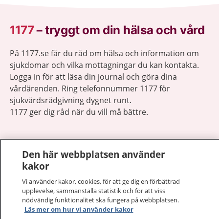
1177
–
tryggt om din hälsa och vård
På 1177.se får du råd om hälsa och information om
sjukdomar och vilka mottagningar du kan kontakta.
Logga in för att läsa din journal och göra dina
vårdärenden. Ring telefonnummer 1177 för
sjukvårdsrådgivning dygnet runt.
1177 ger dig råd när du vill må bättre.
Den här webbplatsen använder
kakor
Visa inn
1177 på flera språk
Vi använder kakor, cookies, för att ge dig en förbättrad
upplevelse, sammanställa statistik och för att viss
Visa inn
nödvändig funktionalitet ska fungera på webbplatsen.
Om 1177
Läs mer om hur vi använder kakor