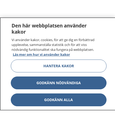
Den här webbplatsen använder
kakor
Vi använder kakor, cookies, för att ge dig en förbättrad
1177
–
tryggt om din hälsa och vård
upplevelse, sammanställa statistik och för att viss
nödvändig funktionalitet ska fungera på webbplatsen.
På 1177.se får du råd om hälsa och information om
Läs mer om hur vi använder kakor
sjukdomar och vilka mottagningar du kan kontakta.
Logga in för att läsa din journal och göra dina
HANTERA KAKOR
vårdärenden. Ring telefonnummer 1177 för
sjukvårdsrådgivning dygnet runt.
GODKÄNN NÖDVÄNDIGA
1177 ger dig råd när du vill må bättre.
GODKÄNN ALLA