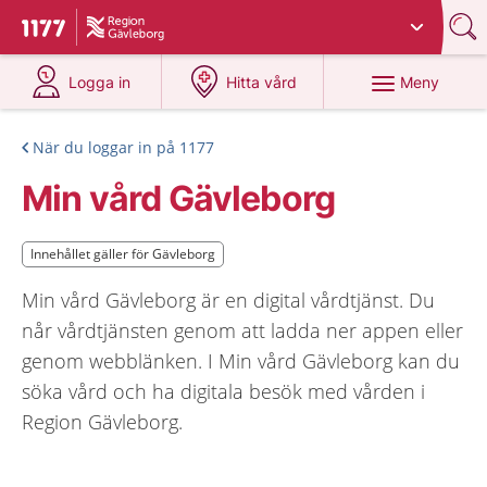
Du har valt region
Gävleborg
.
Till startsidan för 1177
på 1177.se
på 1177.se
Meny
Logga in
Hitta vård
När du loggar in på 1177
Min vård Gävleborg
Innehållet gäller för Gävleborg
Innehållet gäller för Gävleborg
Min vård Gävleborg är en digital vårdtjänst. Du
når vårdtjänsten genom att ladda ner appen eller
genom webblänken. I Min vård Gävleborg kan du
söka vård och ha digitala besök med vården i
Region Gävleborg.