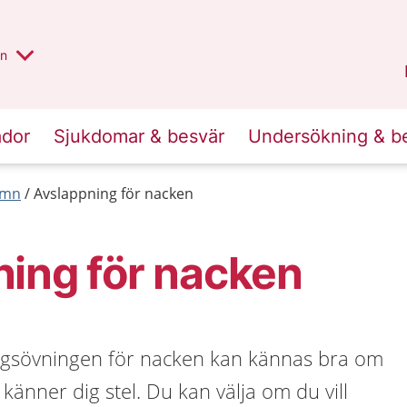
alt region
nnan
on
Gävleborg
.
ador
Sjukdomar & besvär
Undersökning & b
ömn
Avslappning för nacken
ing för nacken
ngsövningen för nacken kan kännas bra om
 känner dig stel. Du kan välja om du vill