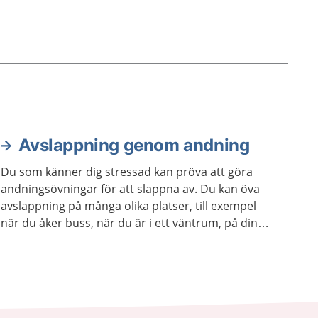
Avslappning genom andning
Du som känner dig stressad kan pröva att göra
andningsövningar för att slappna av. Du kan öva
avslappning på många olika platser, till exempel
när du åker buss, när du är i ett väntrum, på din
skola eller arbetsplats. Du kan också öva
avslappning när du ligger ner.