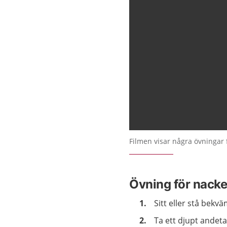
Filmen visar några övningar 
Övning för nack
Sitt eller stå bekvä
Ta ett djupt andet