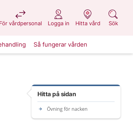
på 1177.se
på 1177.se
på 1177.se
på 1177.se
För vårdpersonal
Logga in
Hitta vård
Sök
ehandling
Så fungerar vården
Hitta på sidan
Övning för nacken