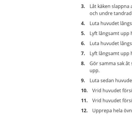
Låt käken slappna a
och undre tandrad
Luta huvudet långsa
Lyft långsamt upp h
Luta huvudet lång
Lyft långsamt upp 
Gör samma sak åt si
upp.
Luta sedan huvudet 
Vrid huvudet försik
Vrid huvudet försik
Upprepa hela övn