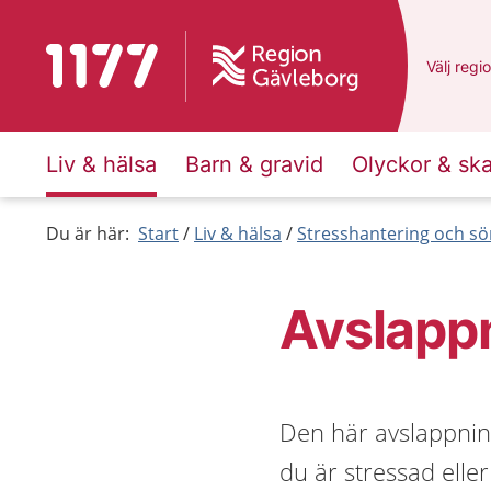
Till startsidan för 1177
Du har v
Välj
en a
regi
Liv & hälsa
Barn & gravid
Olyckor & sk
Du är här:
Start
Liv & hälsa
Stresshantering och s
Avslappn
Den här avslappni
du är stressad eller