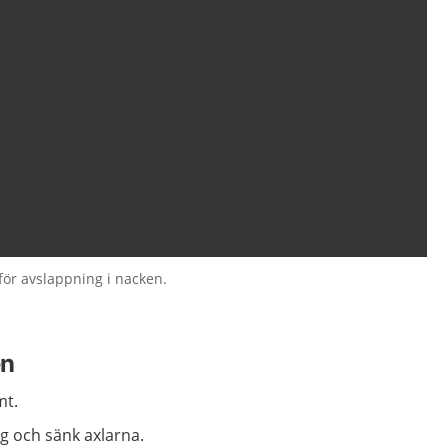
för avslappning i nacken.
en
mt.
ag och sänk axlarna.