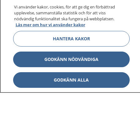
På 1177.se får du råd om hälsa och information om
Vi använder kakor, cookies, för att ge dig en förbättrad
sjukdomar och vilka mottagningar du kan kontakta.
upplevelse, sammanställa statistik och för att viss
Logga in för att läsa din journal och göra dina
nödvändig funktionalitet ska fungera på webbplatsen.
Läs mer om hur vi använder kakor
vårdärenden. Ring telefonnummer 1177 för
sjukvårdsrådgivning dygnet runt.
HANTERA KAKOR
1177 ger dig råd när du vill må bättre.
GODKÄNN NÖDVÄNDIGA
GODKÄNN ALLA
Visa inn
1177 på flera språk
Visa inn
Om 1177
Visa inn
Kontakt
Behandling av personuppgifter