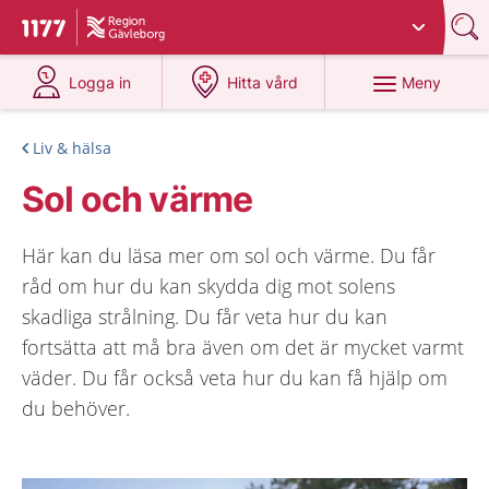
Du har valt region
Gävleborg
.
Till startsidan för 1177
på 1177.se
på 1177.se
Meny
Logga in
Hitta vård
Liv & hälsa
Sol och värme
Här kan du läsa mer om sol och värme. Du får
råd om hur du kan skydda dig mot solens
skadliga strålning. Du får veta hur du kan
fortsätta att må bra även om det är mycket varmt
väder. Du får också veta hur du kan få hjälp om
du behöver.