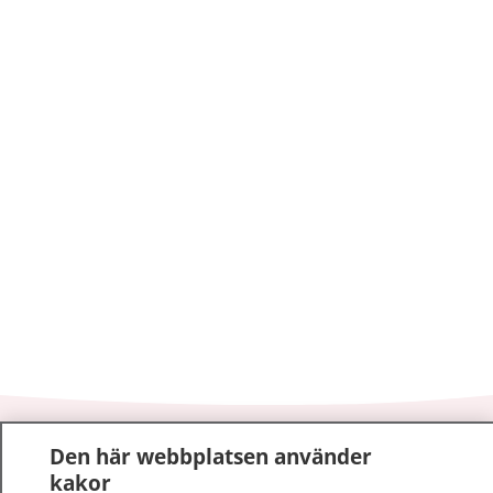
1177
–
tryggt om din hälsa och vård
Den här webbplatsen använder
kakor