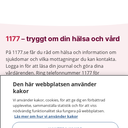
1177
–
tryggt om din hälsa och vård
På 1177.se får du råd om hälsa och information om
sjukdomar och vilka mottagningar du kan kontakta.
Logga in för att läsa din journal och göra dina
vårdärenden. Ring telefonnummer 1177 för
sjukvårdsrådgivning dygnet runt.
Den här webbplatsen använder
1177 ger dig råd när du vill må bättre.
kakor
Vi använder kakor, cookies, för att ge dig en förbättrad
upplevelse, sammanställa statistik och för att viss
nödvändig funktionalitet ska fungera på webbplatsen.
Läs mer om hur vi använder kakor
Visa inn
1177 på flera språk