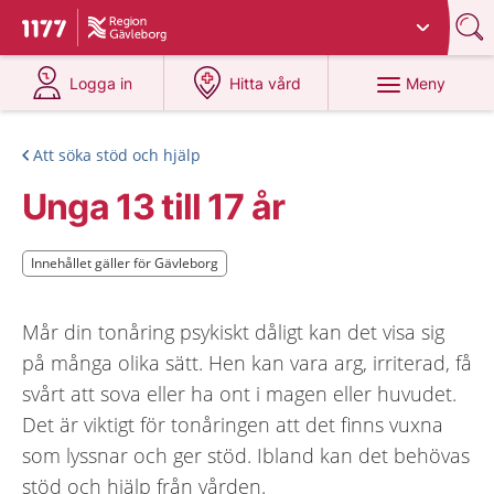
Du har valt region
Gävleborg
.
Till startsidan för 1177
på 1177.se
på 1177.se
Meny
Logga in
Hitta vård
Att söka stöd och hjälp
Unga 13 till 17 år
Innehållet gäller för Gävleborg
Innehållet gäller för Gävleborg
Mår din tonåring psykiskt dåligt kan det visa sig
på många olika sätt. Hen kan vara arg, irriterad, få
svårt att sova eller ha ont i magen eller huvudet.
Det är viktigt för tonåringen att det finns vuxna
som lyssnar och ger stöd. Ibland kan det behövas
stöd och hjälp från vården.