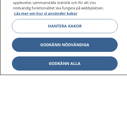
sjukdomar och vilka mottagningar du kan kontakta.
upplevelse, sammanställa statistik och för att viss
nödvändig funktionalitet ska fungera på webbplatsen.
Logga in för att läsa din journal och göra dina
Läs mer om hur vi använder kakor
vårdärenden. Ring telefonnummer 1177 för
sjukvårdsrådgivning dygnet runt.
HANTERA KAKOR
1177 ger dig råd när du vill må bättre.
GODKÄNN NÖDVÄNDIGA
GODKÄNN ALLA
Visa inn
1177 på flera språk
Visa inn
Om 1177
Visa inn
Kontakt
Behandling av personuppgifter