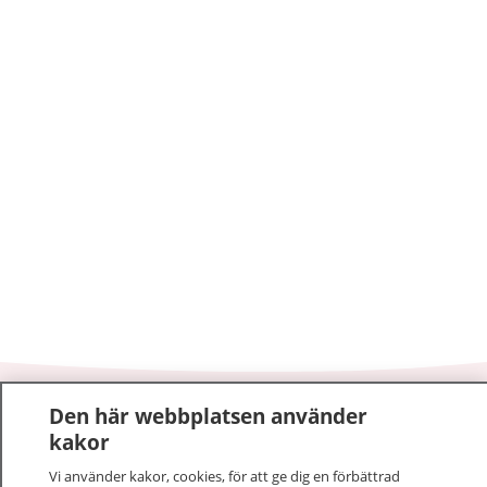
Den här webbplatsen använder
1177
–
tryggt om din hälsa och vård
kakor
På 1177.se får du råd om hälsa och information om
Vi använder kakor, cookies, för att ge dig en förbättrad