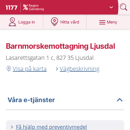
Du har valt region
Gävleborg
.
Till startsidan för 1177
på 1177.se
på 1177.se
Meny
Logga in
Hitta vård
Barnmorskemottagning Ljusdal
Lasarettsgatan 1 c, 827 35 Ljusdal
Visa på karta
Vägbeskrivning
Våra e-tjänster
Få hjälp med preventivmedel