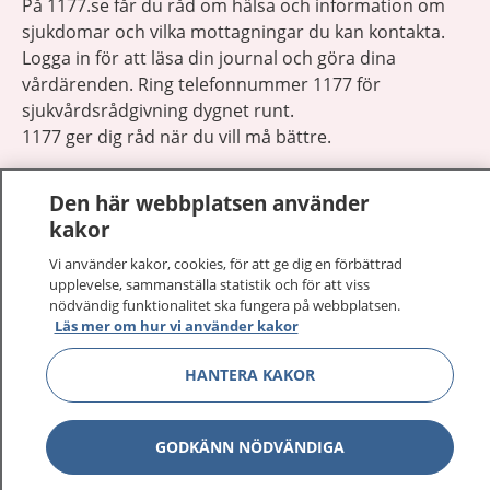
På 1177.se får du råd om hälsa och information om
sjukdomar och vilka mottagningar du kan kontakta.
Logga in för att läsa din journal och göra dina
vårdärenden. Ring telefonnummer 1177 för
sjukvårdsrådgivning dygnet runt.
1177 ger dig råd när du vill må bättre.
Den här webbplatsen använder
kakor
Vi använder kakor, cookies, för att ge dig en förbättrad
Visa inn
1177 på flera språk
upplevelse, sammanställa statistik och för att viss
nödvändig funktionalitet ska fungera på webbplatsen.
Läs mer om hur vi använder kakor
Visa inn
Om 1177
HANTERA KAKOR
Visa inn
Kontakt
GODKÄNN NÖDVÄNDIGA
Behandling av personuppgifter