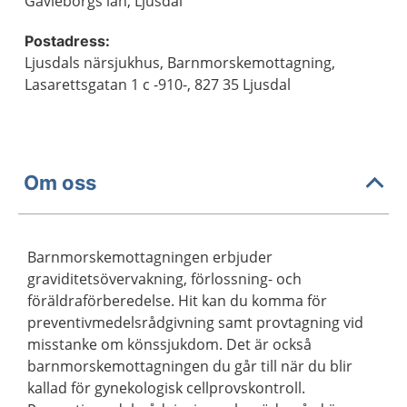
Gävleborgs län, Ljusdal
Postadress:
Ljusdals närsjukhus, Barnmorskemottagning,
Lasarettsgatan 1 c -910-, 827 35 Ljusdal
Om oss
Barnmorskemottagningen erbjuder
graviditetsövervakning, förlossning- och
föräldraförberedelse. Hit kan du komma för
preventivmedelsrådgivning samt provtagning vid
misstanke om könssjukdom. Det är också
barnmorskemottagningen du går till när du blir
kallad för gynekologisk cellprovskontroll.