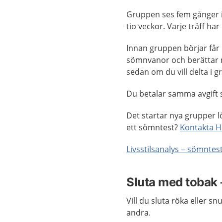
Gruppen ses fem gånger i 
tio veckor. Varje träff har
Innan gruppen börjar får 
sömnvanor och berättar 
sedan om du vill delta i 
Du betalar samma avgift s
Det startar nya grupper l
ett sömntest?
Kontakta Hä
Livsstilsanalys – sömntes
Sluta med tobak 
Vill du sluta röka eller 
andra.