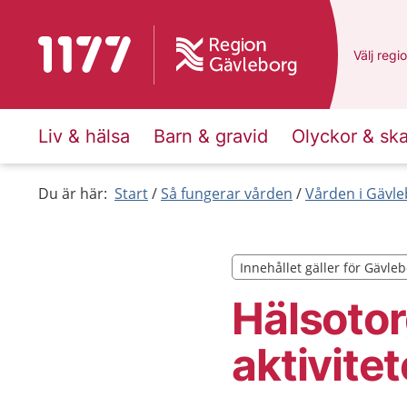
Till startsidan för 1177
Du har v
Välj
en a
regi
Liv & hälsa
Barn & gravid
Olyckor & sk
Du är här:
Start
Så fungerar vården
Vården i Gävl
Innehållet gäller för Gävle
Innehållet gäller för Gävle
Hälsotor
aktivitet