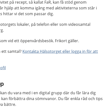
ivitet på recept, så kallat FaR, kan få stöd genom
år hjälp att komma igång med aktiviteterna som står i
 hittar vi det som passar dig.
otorgets lokaler, på telefon eller som videosamtal
g.
om vid ett öppenvårdsbesök. Frikort gäller.
a ett samtal?
Kontakta Hälsotorget eller logga in för att
ofil
pp
kan du vara med i en digital grupp där du får lära dig
an förbättra dina sömnvanor. Du får enkla råd och tips
va bättre.