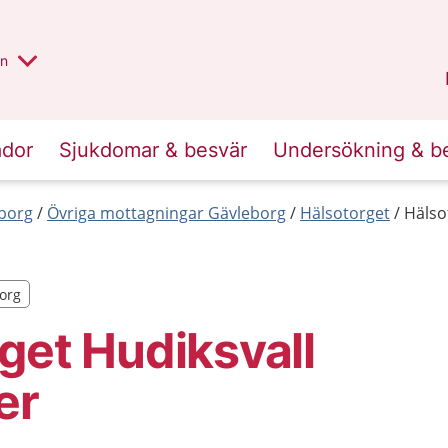
alt region
nnan
on
Gävleborg
.
ador
Sjukdomar & besvär
Undersökning & b
eborg
Övriga mottagningar Gävleborg
Hälsotorget
Hälso
borg
borg
get Hudiksvall
er