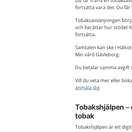
Du får träffa en tobaksavv
fortsätta vara det. Du få
Tobaksavvänjningen börja
och berättar hur stödet 
fortsätta.
Samtalen kan ske i Hälsot
Min vård Gävleborg.
Du betalar samma avgift s
Vill du veta mer eller bok
anmäla dig
.
Tobakshjälpen – d
tobak
Tobakshjälpen är ett digit