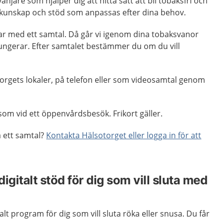
änjare som hjälper dig att hitta sätt att bli tobaksfri och
r kunskap och stöd som anpassas efter dina behov.
r med ett samtal. Då går vi igenom dina tobaksvanor
fungerar. Efter samtalet bestämmer du om du vill
orgets lokaler, på telefon eller som videosamtal genom
om vid ett öppenvårdsbesök. Frikort gäller.
a ett samtal?
Kontakta Hälsotorget eller logga in för att
igitalt stöd för dig som vill sluta med
alt program för dig som vill sluta röka eller snusa. Du får