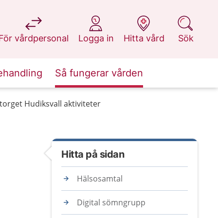
på 1177.se
på 1177.se
på 1177.se
på 1177.se
För vårdpersonal
Logga in
Hitta vård
Sök
ehandling
Så fungerar vården
torget Hudiksvall aktiviteter
Hitta på sidan
Hälsosamtal
Digital sömngrupp