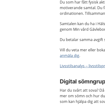
Du som har fått fysisk akt
motiverande samtal. Du f
ordinationen. Tillsammans
Samtalen kan du ha i Häls
genom Min vård Gävlebor
Du betalar samma avgift s
Vill du veta mer eller bok
anmäla dig
.
Livsstilsanalys – livsstilspr
Digital sömngru
Har du svårt att sova? Då 
mer om sömn och hur du k
som kan hjälpa dig att so