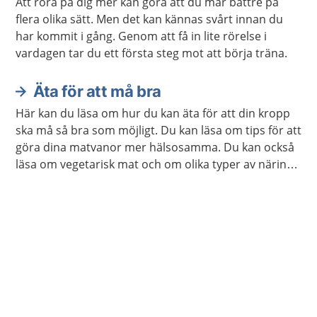
Att röra på dig mer kan göra att du mår bättre på
flera olika sätt. Men det kan kännas svårt innan du
har kommit i gång. Genom att få in lite rörelse i
vardagen tar du ett första steg mot att börja träna.
Äta för att må bra
Här kan du läsa om hur du kan äta för att din kropp
ska må så bra som möjligt. Du kan läsa om tips för att
göra dina matvanor mer hälsosamma. Du kan också
läsa om vegetarisk mat och om olika typer av näring
som din kropp behöver.