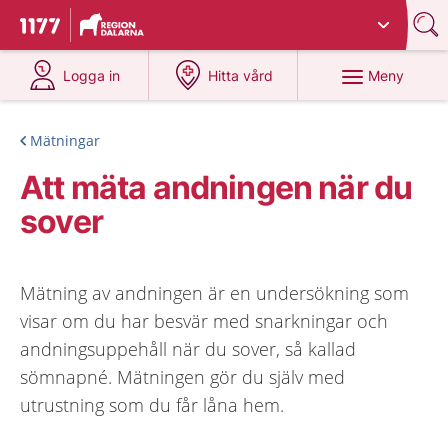
Du har valt region
Dalarna
.
Till startsidan för 1177
på 1177.se
på 1177.se
Meny
Logga in
Hitta vård
Mätningar
Att mäta andningen när du
sover
Mätning av andningen är en undersökning som
visar om du har besvär med snarkningar och
andningsuppehåll när du sover, så kallad
sömnapné. Mätningen gör du själv med
utrustning som du får låna hem.