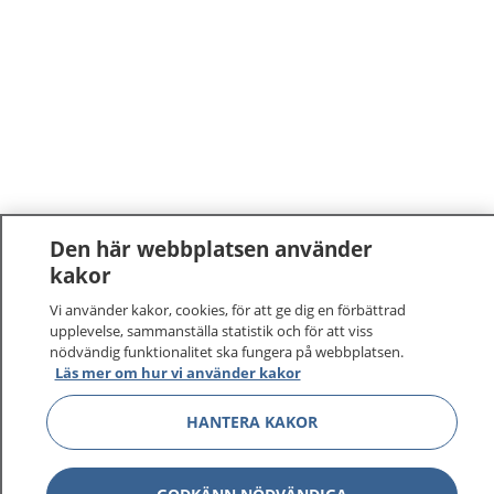
Den här webbplatsen använder
kakor
Vi använder kakor, cookies, för att ge dig en förbättrad
upplevelse, sammanställa statistik och för att viss
nödvändig funktionalitet ska fungera på webbplatsen.
Läs mer om hur vi använder kakor
1177
–
tryggt om din hälsa och vård
HANTERA KAKOR
På 1177.se får du råd om hälsa och information om
sjukdomar och vilka mottagningar du kan kontakta.
Logga in för att läsa din journal och göra dina