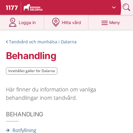
Du har valt region
Dalarna
.
Till startsidan för 1177
på 1177.se
på 1177.se
Meny
Logga in
Hitta vård
Tandvård och munhälsa i Dalarna
Behandling
Innehållet gäller för Dalarna
Innehållet gäller för Dalarna
Här finner du information om vanliga
behandlingar inom tandvård.
BEHANDLING
Rotfyllning