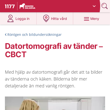
Du har valt region
Dalarna
.
Till startsidan för 1177
på 1177.se
på 1177.se
Meny
Logga in
Hitta vård
Röntgen och bildundersökningar
Datortomografi av tänder –
CBCT
Med hjälp av datortomografi går det att ta bilder
av tänderna och käken. Bilderna blir mer
detaljerade än med vanlig röntgen.