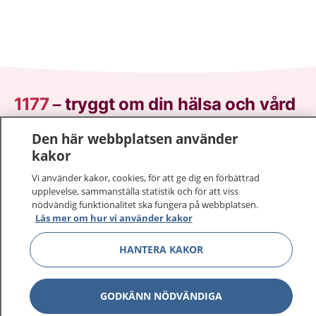
1177
–
tryggt om din hälsa och vård
Den här webbplatsen använder
På 1177.se får du råd om hälsa och information om
kakor
sjukdomar och vilka mottagningar du kan kontakta.
Logga in för att läsa din journal och göra dina
Vi använder kakor, cookies, för att ge dig en förbättrad
vårdärenden. Ring telefonnummer 1177 för
upplevelse, sammanställa statistik och för att viss
sjukvårdsrådgivning dygnet runt.
nödvändig funktionalitet ska fungera på webbplatsen.
Läs mer om hur vi använder kakor
1177 ger dig råd när du vill må bättre.
HANTERA KAKOR
GODKÄNN NÖDVÄNDIGA
Visa inn