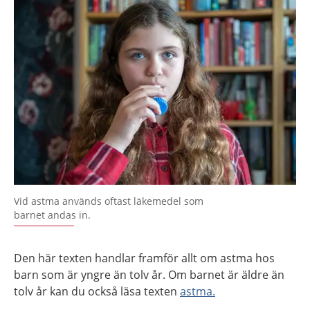
Vid astma används oftast läkemedel som
barnet andas in.
Den här texten handlar framför allt om astma hos
barn som är yngre än tolv år. Om barnet är äldre än
tolv år kan du också läsa texten
astma.