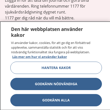
Logga in för att läsa din journal och göra dina
vårdärenden. Ring telefonnummer 1177 för
sjukvårdsrådgivning dygnet runt.
1177 ger dig råd när du vill må bättre.
Den här webbplatsen använder
kakor
Vi använder kakor, cookies, för att ge dig en förbättrad
upplevelse, sammanställa statistik och för att viss
Visa inn
1177 på flera språk
nödvändig funktionalitet ska fungera på webbplatsen.
Läs mer om hur vi använder kakor
Visa inn
Om 1177
HANTERA KAKOR
Visa inn
Kontakt
GODKÄNN NÖDVÄNDIGA
Behandling av personuppgifter
GODKÄNN ALLA
Hantering av kakor