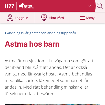
Du har valt region
Dalarna
.
Till startsidan för 1177
på 1177.se
på 1177.se
Meny
Logga in
Hitta vård
Andningssvårigheter och andningsuppehåll
Astma hos barn
Astma är en sjukdom i luftvägarna som gör att
det ibland blir svårt att andas. Det är också
vanligt med långvarig hosta. Astma behandlas
med olika sorters läkemedel som barnet får
andas in. Med rätt behandling minskar eller
försvinner oftast besvären.