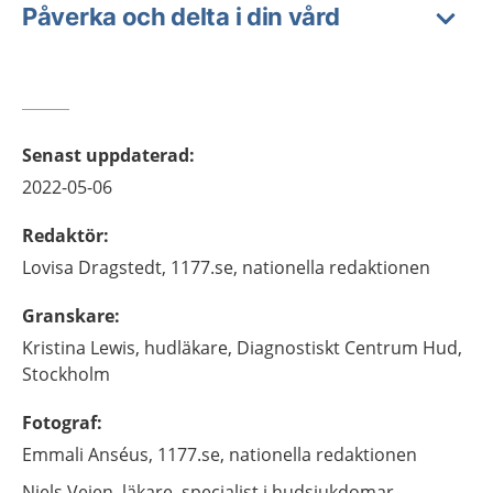
Påverka och delta i din vård
Senast uppdaterad
:
2022-05-06
Redaktör
:
Lovisa
Dragstedt,
1177.se, nationella redaktionen
Granskare
:
Kristina
Lewis,
hudläkare,
Diagnostiskt Centrum Hud,
Stockholm
Fotograf
:
Emmali
Anséus,
1177.se, nationella redaktionen
Niels
Veien,
läkare, specialist i hudsjukdomar