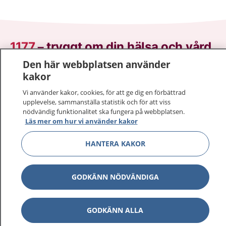
1177
–
tryggt om din hälsa och vård
Den här webbplatsen använder
På 1177.se får du råd om hälsa och information om
kakor
sjukdomar och vilka mottagningar du kan kontakta.
Vi använder kakor, cookies, för att ge dig en förbättrad
Logga in för att läsa din journal och göra dina
upplevelse, sammanställa statistik och för att viss
vårdärenden. Ring telefonnummer 1177 för
nödvändig funktionalitet ska fungera på webbplatsen.
sjukvårdsrådgivning dygnet runt.
Läs mer om hur vi använder kakor
1177 ger dig råd när du vill må bättre.
HANTERA KAKOR
GODKÄNN NÖDVÄNDIGA
Visa inn
1177 på flera språk
GODKÄNN ALLA
Visa inn
Om 1177