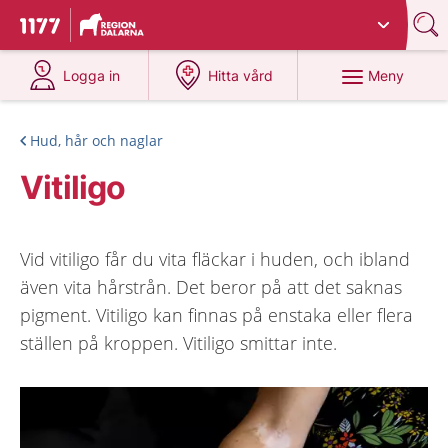
Du har valt region
Dalarna
.
Till startsidan för 1177
på 1177.se
på 1177.se
Meny
Logga in
Hitta vård
Hud, hår och naglar
Vitiligo
Vid vitiligo får du vita fläckar i huden, och ibland
även vita hårstrån. Det beror på att det saknas
pigment. Vitiligo kan finnas på enstaka eller flera
ställen på kroppen. Vitiligo smittar inte.