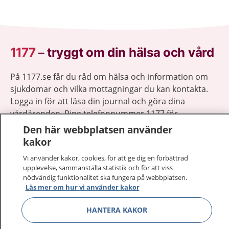
1177
–
tryggt om din hälsa och vård
På 1177.se får du råd om hälsa och information om
sjukdomar och vilka mottagningar du kan kontakta.
Logga in för att läsa din journal och göra dina
vårdärenden. Ring telefonnummer 1177 för
sjukvårdsrådgivning dygnet runt.
Den här webbplatsen använder
1177 ger dig råd när du vill må bättre.
kakor
Vi använder kakor, cookies, för att ge dig en förbättrad
upplevelse, sammanställa statistik och för att viss
nödvändig funktionalitet ska fungera på webbplatsen.
Läs mer om hur vi använder kakor
Visa inn
1177 på flera språk
HANTERA KAKOR