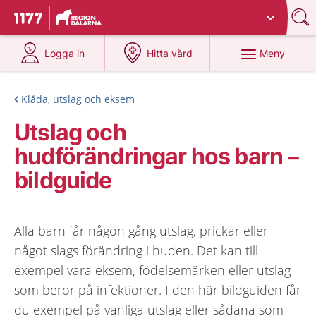
Du har valt region
Dalarna
.
Till startsidan för 1177
på 1177.se
på 1177.se
Meny
Logga in
Hitta vård
Klåda, utslag och eksem
Utslag och
hudförändringar hos barn –
bildguide
Alla barn får någon gång utslag, prickar eller
något slags förändring i huden. Det kan till
exempel vara eksem, födelsemärken eller utslag
som beror på infektioner. I den här bildguiden får
du exempel på vanliga utslag eller sådana som