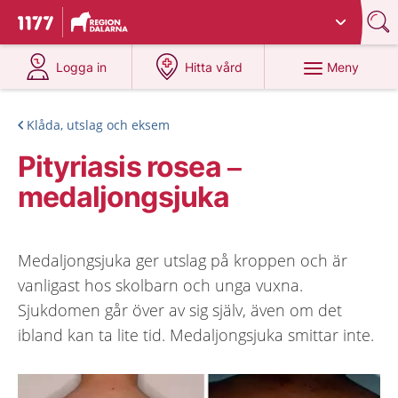
Du har valt region
Dalarna
.
Till startsidan för 1177
på 1177.se
på 1177.se
Meny
Logga in
Hitta vård
Klåda, utslag och eksem
Pityriasis rosea –
medaljongsjuka
Medaljongsjuka ger utslag på kroppen och är
vanligast hos skolbarn och unga vuxna.
Sjukdomen går över av sig själv, även om det
ibland kan ta lite tid. Medaljongsjuka smittar inte.