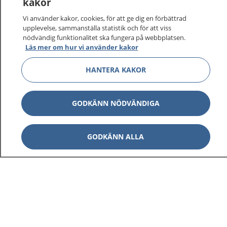
kakor
vårdärenden. Ring telefonnummer 1177 för
sjukvårdsrådgivning dygnet runt.
Vi använder kakor, cookies, för att ge dig en förbättrad
1177 ger dig råd när du vill må bättre.
upplevelse, sammanställa statistik och för att viss
nödvändig funktionalitet ska fungera på webbplatsen.
Läs mer om hur vi använder kakor
HANTERA KAKOR
Visa inn
1177 på flera språk
GODKÄNN NÖDVÄNDIGA
Visa inn
Om 1177
GODKÄNN ALLA
Visa inn
Kontakt
Behandling av personuppgifter
Hantering av kakor