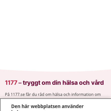
1177
–
tryggt om din hälsa och vård
På 1177.se får du råd om hälsa och information om
sjukdomar och vilka mottagningar du kan kontakta.
Den här webbplatsen använder
Logga in för att läsa din journal och göra dina